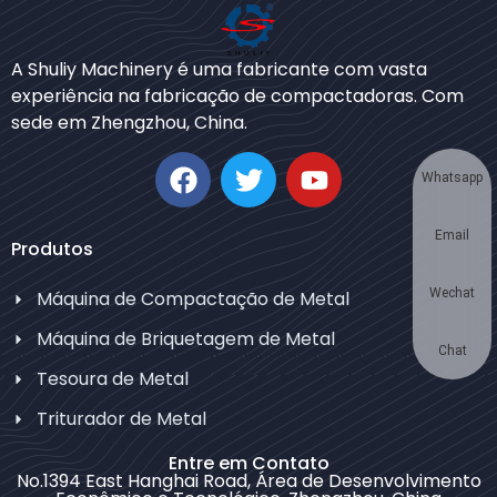
Bengali
Urdu
A Shuliy Machinery é uma fabricante com vasta
experiência na fabricação de compactadoras. Com
Japanese
sede em Zhengzhou, China.
Korean
German
Whatsapp
Swahili
Email
Thai
Produtos
Turkish
Wechat
Máquina de Compactação de Metal
Bulgarian
Máquina de Briquetagem de Metal
Chinese
Chat
Tesoura de Metal
Russian
Triturador de Metal
Spanish
Entre em Contato
Arabic
No.1394 East Hanghai Road, Área de Desenvolvimento