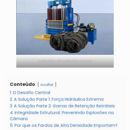
máquina de enfardar pneus
Conteúdo
ocultar
1
O Desafio Central
2
A Solução Parte 1: Força Hidráulica Extrema
3
A Solução Parte 2: Garras de Retenção Retráteis
4
Integridade Estrutural: Prevenindo Explosões na
Câmara
5
Por que os Fardos de Alta Densidade Importam?