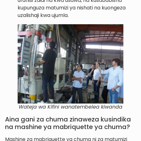
ufanisi zaidi na kwa usawa, na kusababisha
kupunguza matumizi ya nishati na kuongeza
uzalishaji kwa ujumla.
Wateja wa Kifini wanatembelea kiwanda
Aina gani za chuma zinaweza kusindika
na mashine ya mabriquette ya chuma?
Mashine za mabriquette ya chuma ni za matumizi