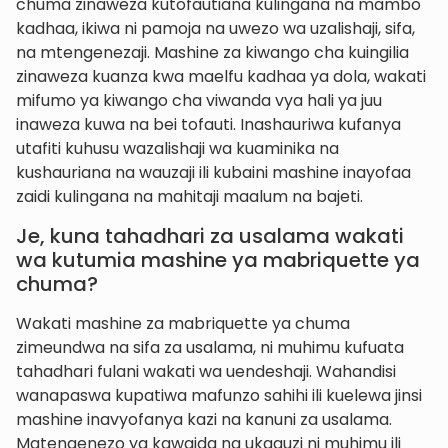
chuma zinaweza kutofautiana kulingana na mambo
kadhaa, ikiwa ni pamoja na uwezo wa uzalishaji, sifa,
na mtengenezaji. Mashine za kiwango cha kuingilia
zinaweza kuanza kwa maelfu kadhaa ya dola, wakati
mifumo ya kiwango cha viwanda vya hali ya juu
inaweza kuwa na bei tofauti. Inashauriwa kufanya
utafiti kuhusu wazalishaji wa kuaminika na
kushauriana na wauzaji ili kubaini mashine inayofaa
zaidi kulingana na mahitaji maalum na bajeti.
Je, kuna tahadhari za usalama wakati
wa kutumia mashine ya mabriquette ya
chuma?
Wakati mashine za mabriquette ya chuma
zimeundwa na sifa za usalama, ni muhimu kufuata
tahadhari fulani wakati wa uendeshaji. Wahandisi
wanapaswa kupatiwa mafunzo sahihi ili kuelewa jinsi
mashine inavyofanya kazi na kanuni za usalama.
Matengenezo ya kawaida na ukaguzi ni muhimu ili