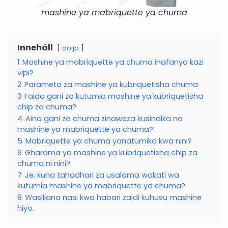
mashine ya mabriquette ya chuma
Innehåll
dölja
1
Mashine ya mabriquette ya chuma inafanya kazi
vipi?
2
Parameta za mashine ya kubriquetisha chuma
3
Faida gani za kutumia mashine ya kubriquetisha
chip za chuma?
4
Aina gani za chuma zinaweza kusindika na
mashine ya mabriquette ya chuma?
5
Mabriquette ya chuma yanatumika kwa nini?
6
Gharama ya mashine ya kubriquetisha chip za
chuma ni nini?
7
Je, kuna tahadhari za usalama wakati wa
kutumia mashine ya mabriquette ya chuma?
8
Wasiliana nasi kwa habari zaidi kuhusu mashine
hiyo.