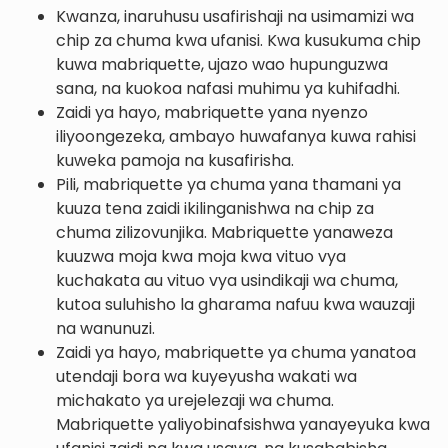
Kwanza, inaruhusu usafirishaji na usimamizi wa
chip za chuma kwa ufanisi. Kwa kusukuma chip
kuwa mabriquette, ujazo wao hupunguzwa
sana, na kuokoa nafasi muhimu ya kuhifadhi.
Zaidi ya hayo, mabriquette yana nyenzo
iliyoongezeka, ambayo huwafanya kuwa rahisi
kuweka pamoja na kusafirisha.
Pili, mabriquette ya chuma yana thamani ya
kuuza tena zaidi ikilinganishwa na chip za
chuma zilizovunjika. Mabriquette yanaweza
kuuzwa moja kwa moja kwa vituo vya
kuchakata au vituo vya usindikaji wa chuma,
kutoa suluhisho la gharama nafuu kwa wauzaji
na wanunuzi.
Zaidi ya hayo, mabriquette ya chuma yanatoa
utendaji bora wa kuyeyusha wakati wa
michakato ya urejelezaji wa chuma.
Mabriquette yaliyobinafsishwa yanayeyuka kwa