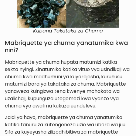
Kubana Takataka za Chuma
Mabriquette ya chuma yanatumika kwa
nini?
Mabriquette ya chuma hupata matumizi katika
sekta nyingi. Zinatumika katika vituo vya usindikaji wa
chuma kwa madhumuni ya kuyarejesha, kuruhusu
matumizi bora ya takataka za chuma. Mabriquette
yanaweza kuingizwa tena kwenye mchakato wa
uzalishaji, kupunguza utegemezi kwa vyanzo vya
chuma vya awali na kukuza uendelevu.
Zaidi ya hayo, mabriquette ya chuma yanatumika
katika tanuru za kutengeneza uzio wa ubora wa juu.
Sifa za kuyeyusha zilizodhibitiwa za mabriquette