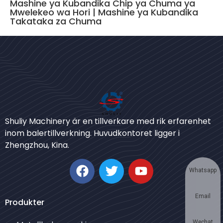
Mashine ya Kubandika Chip ya Chuma ya
Mwelekeo wa Hori | Mashine ya Kubandika
Takataka za Chuma
Bengali
Urdu
Shuliy Machinery är en tillverkare med rik erfarenhet
inom balertillverkning. Huvudkontoret ligger i
Japanese
Zhengzhou, Kina.
Korean
German
Whatsapp
Thai
Email
Turkish
Produkter
Bulgarian
Wechat