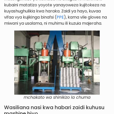
kubaini matatizo yoyote yanayoweza kujitokeza na
kuyashughulikia kwa haraka. Zaidi ya hayo, kuvaa
vifaa vya kujikinga binafsi (
PPE
), kama vile gloves na
miwani ya usalama, ni muhimu ili kuzuia majeraha.
mchakato wa shinikizo la chuma
Wasiliana nasi kwa habari zaidi kuhusu
mashine hiyo.