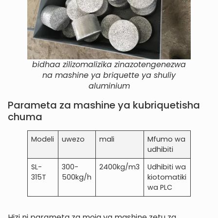
bidhaa zilizomalizika zinazotengenezwa
na mashine ya briquette ya shuliy
aluminium
Parameta za mashine ya kubriquetisha
chuma
Modeli
uwezo
mali
Mfumo wa
udhibiti
SL-
300-
2400kg/m3
Udhibiti wa
315T
500kg/h
kiotomatiki
wa PLC
Hizi ni parameta za moja ya mashine zetu za