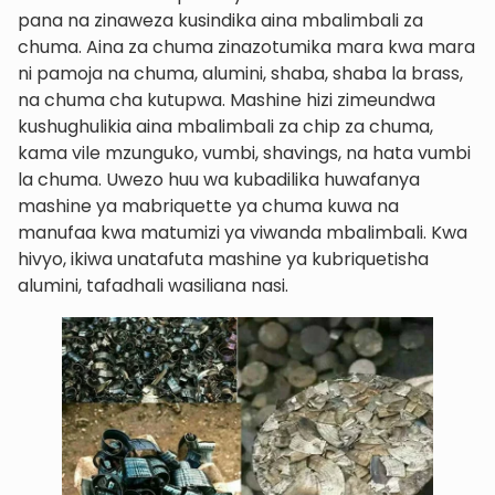
pana na zinaweza kusindika aina mbalimbali za
chuma. Aina za chuma zinazotumika mara kwa mara
ni pamoja na chuma, alumini, shaba, shaba la brass,
na chuma cha kutupwa. Mashine hizi zimeundwa
kushughulikia aina mbalimbali za chip za chuma,
kama vile mzunguko, vumbi, shavings, na hata vumbi
la chuma. Uwezo huu wa kubadilika huwafanya
mashine ya mabriquette ya chuma kuwa na
manufaa kwa matumizi ya viwanda mbalimbali. Kwa
hivyo, ikiwa unatafuta mashine ya kubriquetisha
alumini, tafadhali wasiliana nasi.