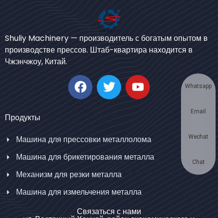
Bengali
Urdu
Shuliy Machinery — производитель с богатым опытом в
производстве прессов. Штаб-квартира находится в
Japanese
Чжэнчжоу, Китай.
Korean
German
Whatsapp
Swahili
Email
Thai
Продукты
Turkish
Wechat
Машина для прессовки металлолома
Bulgarian
Машина для брикетирования металла
Chinese
Chat
Механизм для резки металла
Portuguese
Машина для измельчения металла
Spanish
Связаться с нами
Arabic