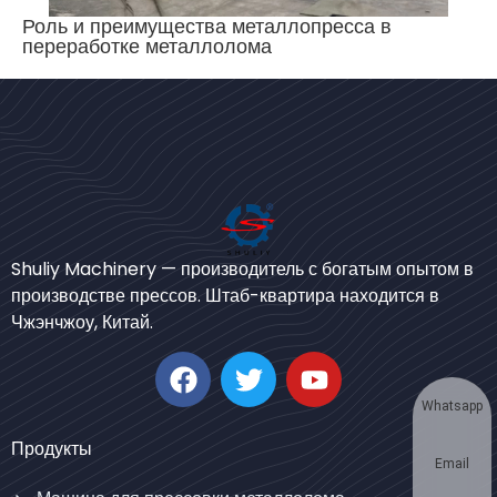
Роль и преимущества металлопресса в
переработке металлолома
Bengali
Shuliy Machinery — производитель с богатым опытом в
Urdu
производстве прессов. Штаб-квартира находится в
Чжэнчжоу, Китай.
Japanese
Korean
German
Whatsapp
Swahili
Продукты
Email
Thai