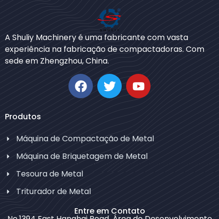
Bengali
A Shuliy Machinery é uma fabricante com vasta
Urdu
experiência na fabricação de compactadoras. Com
sede em Zhengzhou, China.
Japanese
Korean
German
Whatsapp
Swahili
Produtos
Email
Thai
Máquina de Compactação de Metal
Turkish
Wechat
Máquina de Briquetagem de Metal
Bulgarian
Tesoura de Metal
Chinese
Chat
Triturador de Metal
Russian
Spanish
Entre em Contato
No.1394 East Hanghai Road, Área de Desenvolvimento