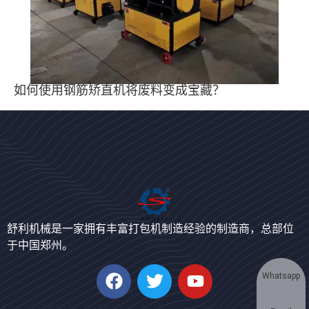
如何使用钢筋矫直机将废料变成宝藏？
Bengali
Urdu
Japanese
舒利机械是一家拥有丰富打包机制造经验的制造商，总部位
于中国郑州。
Korean
German
Whatsapp
Swahili