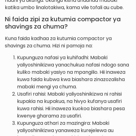
ndani ya ukungu. Ukungu kisha unaunda mabaki
katika umbo linalotakiwa, kama vile tofali au cube.
Ni faida zipi za kutumia compactor ya
shavings za chuma?
Kuna faida kadhaa za kutumia compactor ya
shavings za chuma. Hizi ni pamoja na:
Kupunguza nafasi ya kuhifadhi: Mabaki
yaliyoshinikizwa yanachukua nafasi ndogo sana
kuliko mabaki yasiyo na mpangilio. Hii inaweza
kuwa faida kubwa kwa biashara zinazozalisha
mabaki mengi ya chuma.
Usafiri rahisi: Mabaki yaliyoshinikizwa ni rahisi
kupakia na kupakua, na hivyo kufanya usafiri
kuwa rahisi. Hii inaweza kuokoa biashara pesa
kwenye gharama za usafiri.
Kupunguza athari za mazingira: Mabaki
yaliyoshinikizwa yanaweza kurejelewa au