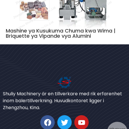
Mashine ya Kusukuma Chuma kwa Wima |
Briquette ya Vipande vya Alumini
Bengali
Shuliy Machinery är en tillverkare med rik erfarenhet
Urdu
inom balertillverkning. Huvudkontoret ligger i
Zhengzhou, Kina.
Japanese
Korean
German