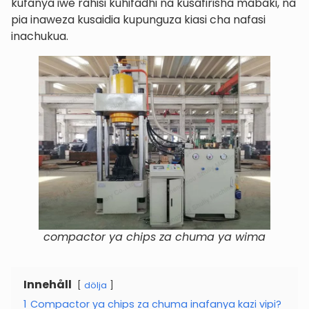
kufanya iwe rahisi kuhifadhi na kusafirisha mabaki, na
pia inaweza kusaidia kupunguza kiasi cha nafasi
inachukua.
compactor ya chips za chuma ya wima
Innehåll
dölja
1
Compactor ya chips za chuma inafanya kazi vipi?