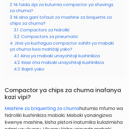
2
Ni faida zipi za kutumia compactor ya shavings
za chuma?
3
Ni aina gani tofauti za mashine za briquette za
chips za chuma?
3.1
Compactors za hidroliki
3.2
Compactors za pneumatic
4
Jinsi ya kuchagua compactor sahihi ya mabaki
ya chuma kwa mahitaji yako?
4.1
Aina ya mabaki unayohitaji kushinikiza
4.2
Kiasi cha mabaki unayohitaji kushinikiza
4.3
Bajeti yako
Compactor ya chips za chuma inafanya
kazi vipi?
Mashine za briquetting za chuma
hutumia mfumo wa
hidroliki kushinikiza mabaki. Mabaki yanaingizwa
kwenye mashine, kisha pistoni inatumika kulazimisha