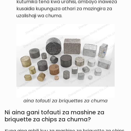
kutumika tena kwa urahisi, ambayo inaweza
kusaidia kupunguza athari za mazingira za
uzalishaji wa chuma.
aina tofauti za briquettes za chuma
Ni aina gani tofauti za mashine za
briquette za chips za chuma?
Kuna aina mbili kuu za mashine za briquette za chips