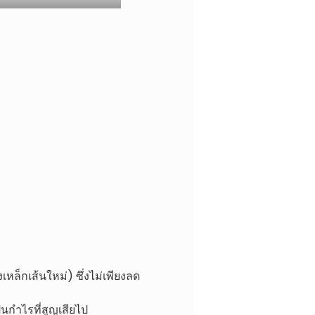
็กเส้นใหม่) ซึ่งไม่เพียงลด
็นกำไรที่สูญเสียไป