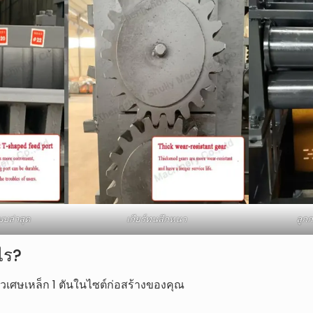
บล่าสุด
เกียร์ทนสึกหนา
ลูกก
ไร?
ียวเศษเหล็ก 1 ตันในไซต์ก่อสร้างของคุณ