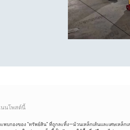
นนโพสต์นี้
ะพบกองของ "ทรัพย์สิน" ที่ถูกละทิ้ง—ม้วนเหล็กเส้นและเศษเหล็กเสร