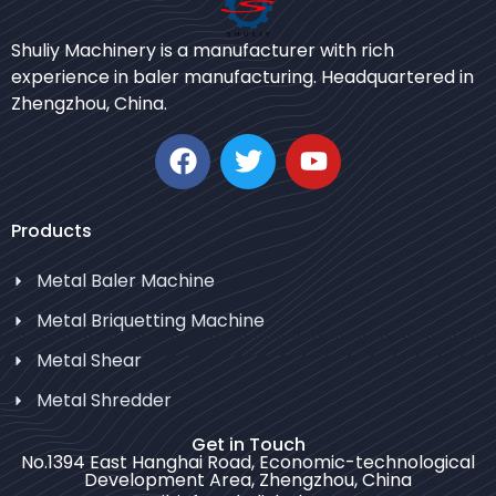
Urdu
Shuliy Machinery is a manufacturer with rich
Japanese
experience in baler manufacturing. Headquartered in
Zhengzhou, China.
Korean
German
Swahili
Thai
Products
Turkish
Metal Baler Machine
Bulgarian
Metal Briquetting Machine
Chinese
Metal Shear
Portuguese
Metal Shredder
Russian
Spanish
Get in Touch
No.1394 East Hanghai Road, Economic-technological
Arabic
Development Area, Zhengzhou, China