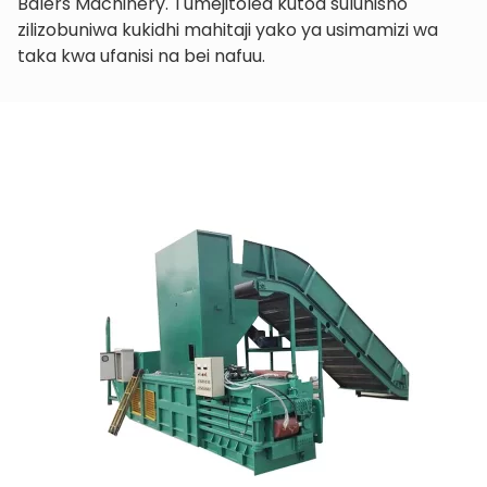
Balers Machinery. Tumejitolea kutoa suluhisho
zilizobuniwa kukidhi mahitaji yako ya usimamizi wa
taka kwa ufanisi na bei nafuu.