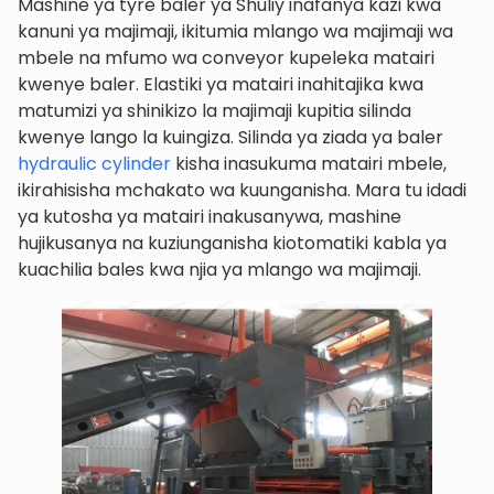
Mashine ya tyre baler ya Shuliy inafanya kazi kwa
kanuni ya majimaji, ikitumia mlango wa majimaji wa
mbele na mfumo wa conveyor kupeleka matairi
kwenye baler. Elastiki ya matairi inahitajika kwa
matumizi ya shinikizo la majimaji kupitia silinda
kwenye lango la kuingiza. Silinda ya ziada ya baler
hydraulic cylinder
kisha inasukuma matairi mbele,
ikirahisisha mchakato wa kuunganisha. Mara tu idadi
ya kutosha ya matairi inakusanywa, mashine
hujikusanya na kuziunganisha kiotomatiki kabla ya
kuachilia bales kwa njia ya mlango wa majimaji.