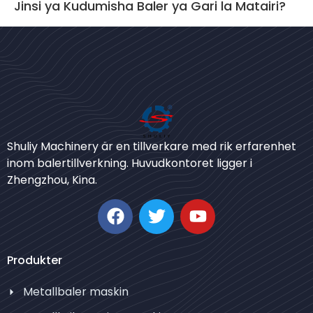
Jinsi ya Kudumisha Baler ya Gari la Matairi?
Bengali
Shuliy Machinery är en tillverkare med rik erfarenhet
Urdu
inom balertillverkning. Huvudkontoret ligger i
Zhengzhou, Kina.
Japanese
Korean
German
Whatsapp
Thai
Produkter
Email
Turkish
Metallbaler maskin
Bulgarian
Wechat