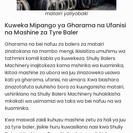
matairi yaliyobaki
Kuweka Mipango ya Gharama na Ufanisi
na Mashine za Tyre Baler
Gharama na bei nafuu za balers za matairi
zinatokana na mambo mengi, ikisisitiza umuhimu wa
tathmini kamili kabla ya kuwekeza. Shuliy Balers
Machinery inajitokeza kama mshirika wa kuaminika,
ikitoa mashine za ubora wa juu zinazoweka usawa
kati ya gharama, ufanisi, na uimara. Kwa biashara
zinazotafuta suluhisho bora za kuunganisha matairi,
ushirikiano na Shuliy Balers Machinery huhakikisha
mkakati wa usimamizi wa taka wa bei nafuu na wa
kuaminika.
Kwa maswali zaidi kuhusu mashine zetu za hali ya juu
za tyre baler, jisikie huru kuwasiliana nasi kwa Shuliy