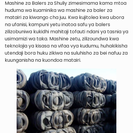
Mashine za Balers za Shuliy zimesimama kama mtoa
huduma wa kuaminika wa mashine za baler za
matairi za kiwango cha juu. Kwa kujitolea kwa ubora
na ufanisi, kampuni yetu inatoa safu ya balers
zilizobuniwa kukidhi mahitaji tofauti ndani ya tasnia ya
usimamizi wa taka. Mashine zetu, zilizoundwa kwa
teknolojia ya kisasa na vifaa vya kudumu, huhakikisha
utendaji bora huku zikiwa na suluhisho za bei nafuu za
kuunganisha na kuondoa matairi.