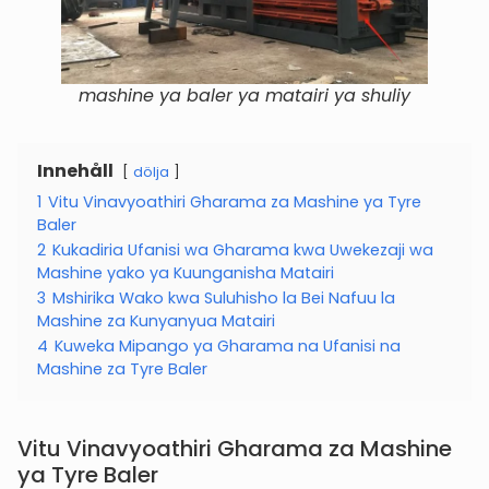
mashine ya baler ya matairi ya shuliy
Innehåll
dölja
1
Vitu Vinavyoathiri Gharama za Mashine ya Tyre
Baler
2
Kukadiria Ufanisi wa Gharama kwa Uwekezaji wa
Mashine yako ya Kuunganisha Matairi
3
Mshirika Wako kwa Suluhisho la Bei Nafuu la
Mashine za Kunyanyua Matairi
4
Kuweka Mipango ya Gharama na Ufanisi na
Mashine za Tyre Baler
Vitu Vinavyoathiri Gharama za Mashine
ya Tyre Baler