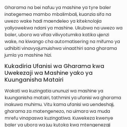
Gharama na bei nafuu ya mashine ya tyre baler
inategemea mambo mbalimbali, kuanzia sifa na
uwezo wake hadi maendeleo ya kiteknolojia
yaliyowekwa ndani ya mashine. Ukubwa na uwezo wa
baler, ubora wa vifaa vilivyotumika katika ujenzi
wake, na kiwango cha automatisering na mifumo ya
udhibiti vinavyojumuishwa vinaathiri sana gharama
jumla ya mashine hizi.
Kukadiria Ufanisi wa Gharama kwa
Uwekezaji wa Mashine yako ya
Kuunganisha Matairi
Wakati wa kuzingatia ununuzi wa mashine ya
kuunganisha matairi, tathmini ya ufanisi wa gharama
inakuwa muhimu. Vitu kama ufanisi wa uendeshaji,
gharama za matengenezo, na uimara wa muda
mrefu vinapaswa kuzingatiwa. Kuwekeza kwenye
baler ya ubora wa juu kutoka kwa mtengenezaji