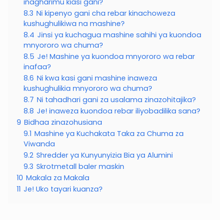
inagharimu kiasi gani?
8.3
Ni kipenyo gani cha rebar kinachoweza
kushughulikiwa na mashine?
8.4
Jinsi ya kuchagua mashine sahihi ya kuondoa
mnyororo wa chuma?
8.5
Je! Mashine ya kuondoa mnyororo wa rebar
inafaa?
8.6
Ni kwa kasi gani mashine inaweza
kushughulikia mnyororo wa chuma?
8.7
Ni tahadhari gani za usalama zinazohitajika?
8.8
Je! inaweza kuondoa rebar iliyobadilika sana?
9
Bidhaa zinazohusiana
9.1
Mashine ya Kuchakata Taka za Chuma za
Viwanda
9.2
Shredder ya Kunyunyizia Bia ya Alumini
9.3
Skrotmetall baler maskin
10
Makala za Makala
11
Je! Uko tayari kuanza?