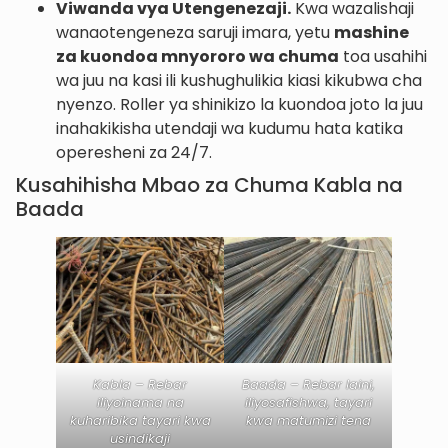
Viwanda vya Utengenezaji.
Kwa wazalishaji
wanaotengeneza saruji imara, yetu
mashine
za kuondoa mnyororo wa chuma
toa usahihi
wa juu na kasi ili kushughulikia kiasi kikubwa cha
nyenzo. Roller ya shinikizo la kuondoa joto la juu
inahakikisha utendaji wa kudumu hata katika
operesheni za 24/7.
Kusahihisha Mbao za Chuma Kabla na
Baada
Kabla – Rebar
Baada – Rebar laini,
iliyoinama na
iliyosafishwa, tayari
kuharibika tayari kwa
kwa matumizi tena
usindikaji