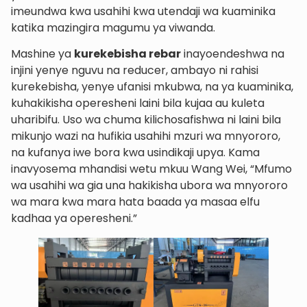
imeundwa kwa usahihi kwa utendaji wa kuaminika
katika mazingira magumu ya viwanda.
Mashine ya
kurekebisha rebar
inayoendeshwa na
injini yenye nguvu na reducer, ambayo ni rahisi
kurekebisha, yenye ufanisi mkubwa, na ya kuaminika,
kuhakikisha operesheni laini bila kujaa au kuleta
uharibifu. Uso wa chuma kilichosafishwa ni laini bila
mikunjo wazi na hufikia usahihi mzuri wa mnyororo,
na kufanya iwe bora kwa usindikaji upya. Kama
inavyosema mhandisi wetu mkuu Wang Wei, “Mfumo
wa usahihi wa gia una hakikisha ubora wa mnyororo
wa mara kwa mara hata baada ya masaa elfu
kadhaa ya operesheni.”