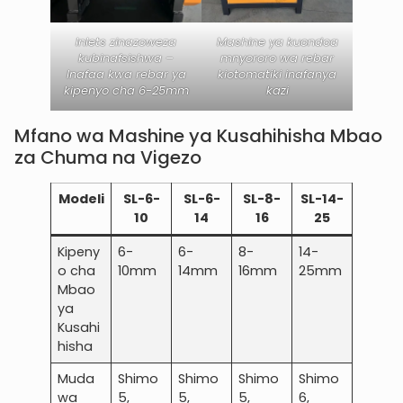
Inlets zinazoweza
Mashine ya kuondoa
kubinafsishwa –
mnyororo wa rebar
Inafaa kwa rebar ya
kiotomatiki inafanya
kipenyo cha 6-25mm
kazi
Mfano wa Mashine ya Kusahihisha Mbao
za Chuma na Vigezo
Modeli
SL-6-
SL-6-
SL-8-
SL-14-
10
14
16
25
Kipeny
6-
6-
8-
14-
o cha
10mm
14mm
16mm
25mm
Mbao
ya
Kusahi
hisha
Muda
Shimo
Shimo
Shimo
Shimo
wa
5,
5,
5,
6,