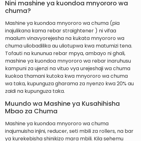
Nini mashine ya kuondoa mnyororo wa
chuma?
Mashine ya kuondoa mnyororo wa chuma (pia
inajulikana kama rebar straightener ) ni vifaa
maalum vinavyorejesha na kukata mnyororo wa
chuma uliobadilika au uliotupwa kwa matumizi tena.
Tofauti na kununua rebar mpya, ambayo ni ghali,
mashine ya kuondoa mnyororo wa rebar inaruhusu
kampuni za ujenzi na vituo vya urejeshaji wa chuma
kuokoa thamani kutoka kwa mnyororo wa chuma
wa taka, kupunguza gharama za nyenzo kwa 20% au
zaidi na kupunguza taka.
Muundo wa Mashine ya Kusahihisha
Mbao za Chuma
Mashine ya kuondoa mnyororo wa chuma
inajumuisha injini, reducer, seti mbili za rollers, na bar
ya kurekebisha shinikizo mara mbili. Kila sehemu