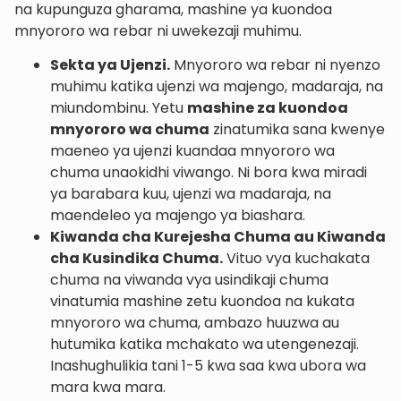
na kupunguza gharama, mashine ya kuondoa
mnyororo wa rebar ni uwekezaji muhimu.
Sekta ya Ujenzi.
Mnyororo wa rebar ni nyenzo
muhimu katika ujenzi wa majengo, madaraja, na
miundombinu. Yetu
mashine za kuondoa
mnyororo wa chuma
zinatumika sana kwenye
maeneo ya ujenzi kuandaa mnyororo wa
chuma unaokidhi viwango. Ni bora kwa miradi
ya barabara kuu, ujenzi wa madaraja, na
maendeleo ya majengo ya biashara.
Kiwanda cha Kurejesha Chuma au Kiwanda
cha Kusindika Chuma.
Vituo vya kuchakata
chuma na viwanda vya usindikaji chuma
vinatumia mashine zetu kuondoa na kukata
mnyororo wa chuma, ambazo huuzwa au
hutumika katika mchakato wa utengenezaji.
Inashughulikia tani 1-5 kwa saa kwa ubora wa
mara kwa mara.