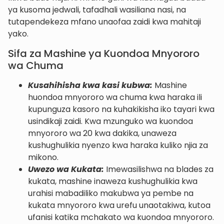
ya kusoma jedwali, tafadhali wasiliana nasi, na
tutapendekeza mfano unaofaa zaidi kwa mahitaji
yako.
Sifa za Mashine ya Kuondoa Mnyororo
wa Chuma
Kusahihisha kwa kasi kubwa:
Mashine
huondoa mnyororo wa chuma kwa haraka ili
kupunguza kasoro na kuhakikisha iko tayari kwa
usindikaji zaidi. Kwa mzunguko wa kuondoa
mnyororo wa 20 kwa dakika, unaweza
kushughulikia nyenzo kwa haraka kuliko njia za
mikono.
Uwezo wa Kukata:
Imewasilishwa na blades za
kukata, mashine inaweza kushughulikia kwa
urahisi mabadiliko makubwa ya pembe na
kukata mnyororo kwa urefu unaotakiwa, kutoa
ufanisi katika mchakato wa kuondoa mnyororo.