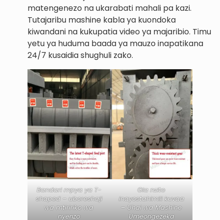
matengenezo na ukarabati mahali pa kazi.
Tutajaribu mashine kabla ya kuondoka
kiwandani na kukupatia video ya majaribio. Timu
yetu ya huduma baada ya mauzo inapatikana
24/7 kusaidia shughuli zako.
Bandari mpya ya T-
Gia nzito
shaped – uboreshaji
inayostahimili kuvaa
wa mtiririko wa
– Uhai wa Mashine
nyenzo
Umeongezeka