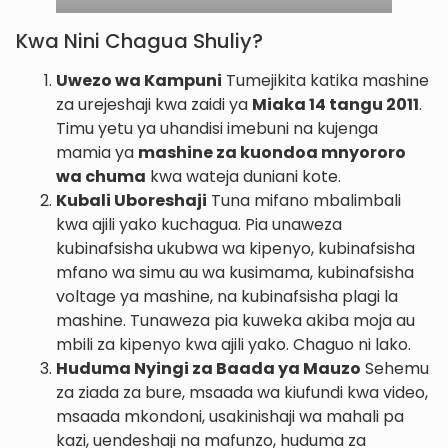
Kwa Nini Chagua Shuliy?
Uwezo wa Kampuni
Tumejikita katika mashine
za urejeshaji kwa zaidi ya
Miaka 14 tangu 2011
.
Timu yetu ya uhandisi imebuni na kujenga
mamia ya
mashine za kuondoa mnyororo
wa chuma
kwa wateja duniani kote.
Kubali Uboreshaji
Tuna mifano mbalimbali
kwa ajili yako kuchagua. Pia unaweza
kubinafsisha ukubwa wa kipenyo, kubinafsisha
mfano wa simu au wa kusimama, kubinafsisha
voltage ya mashine, na kubinafsisha plagi la
mashine. Tunaweza pia kuweka akiba moja au
mbili za kipenyo kwa ajili yako. Chaguo ni lako.
Huduma Nyingi za Baada ya Mauzo
Sehemu
za ziada za bure, msaada wa kiufundi kwa video,
msaada mkondoni, usakinishaji wa mahali pa
kazi, uendeshaji na mafunzo, huduma za