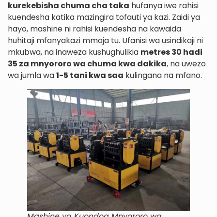
kurekebisha chuma cha taka
hufanya iwe rahisi
kuendesha katika mazingira tofauti ya kazi. Zaidi ya
hayo, mashine ni rahisi kuendesha na kawaida
huhitaji mfanyakazi mmoja tu. Ufanisi wa usindikaji ni
mkubwa, na inaweza kushughulikia
metres 30 hadi
35 za mnyororo wa chuma kwa dakika
, na uwezo
wa jumla wa
1-5 tani kwa saa
kulingana na mfano.
Mashine ya Kuondoa Mnyororo wa