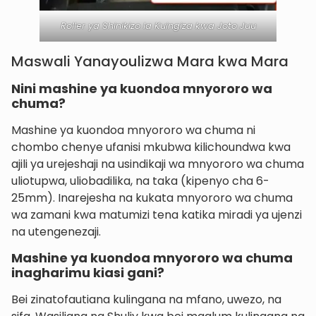
Roller ya Shinikizo la Kuingiza kwa Joto Juu
Maswali Yanayoulizwa Mara kwa Mara
Nini mashine ya kuondoa mnyororo wa
chuma?
Mashine ya kuondoa mnyororo wa chuma ni
chombo chenye ufanisi mkubwa kilichoundwa kwa
ajili ya urejeshaji na usindikaji wa mnyororo wa chuma
uliotupwa, uliobadilika, na taka (kipenyo cha 6-
25mm). Inarejesha na kukata mnyororo wa chuma
wa zamani kwa matumizi tena katika miradi ya ujenzi
na utengenezaji.
Mashine ya kuondoa mnyororo wa chuma
inagharimu kiasi gani?
Bei zinatofautiana kulingana na mfano, uwezo, na