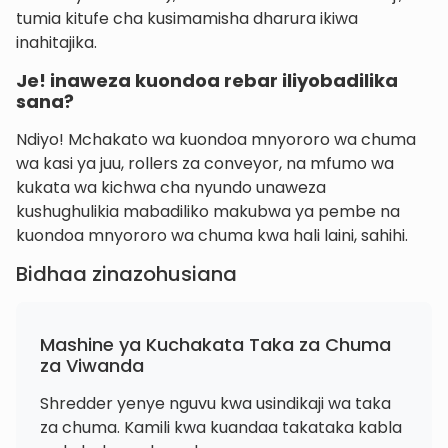
tumia kitufe cha kusimamisha dharura ikiwa
inahitajika.
Je! inaweza kuondoa rebar iliyobadilika
sana?
Ndiyo! Mchakato wa kuondoa mnyororo wa chuma
wa kasi ya juu, rollers za conveyor, na mfumo wa
kukata wa kichwa cha nyundo unaweza
kushughulikia mabadiliko makubwa ya pembe na
kuondoa mnyororo wa chuma kwa hali laini, sahihi.
Bidhaa zinazohusiana
Mashine ya Kuchakata Taka za Chuma
za Viwanda
Shredder yenye nguvu kwa usindikaji wa taka
za chuma. Kamili kwa kuandaa takataka kabla