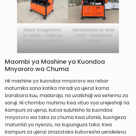
Rebar Straightener
Marekebisho ya lever
ya Shuliy – Roller ya
mbili – Udhibiti wa
shinikizo la kuondoa
usahihi
joto la juu
Maombi ya Mashine ya Kuondoa
Mnyororo wa Chuma
Hii mashine ya kuondoa mnyororo wa rebar
inatumika sana katika miradi ya ujenzi kama
barabara kuu, madaraja, na uzalishaji wa sehemu za
saruji. Ni chombo muhimu kwa vituo vya urejeshaji na
kampuni za ujenzi, kutoa suluhisho la kuondoa
mnyororo wa taka za chuma kwa ufanisi, kuongeza
matumizi ya nyenzo, na kupunguza taka. Kwa
kampuni za ujenzi zinazotaka kuboresha uendelevu