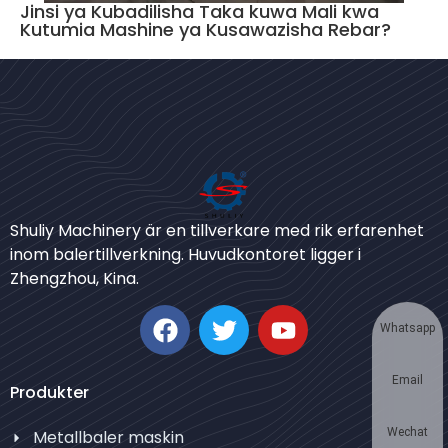
Jinsi ya Kubadilisha Taka kuwa Mali kwa
Kutumia Mashine ya Kusawazisha Rebar?
Bengali
Urdu
Shuliy Machinery är en tillverkare med rik erfarenhet
inom balertillverkning. Huvudkontoret ligger i
Japanese
Zhengzhou, Kina.
Korean
German
Whatsapp
Thai
Email
Turkish
Produkter
Bulgarian
Wechat
Metallbaler maskin