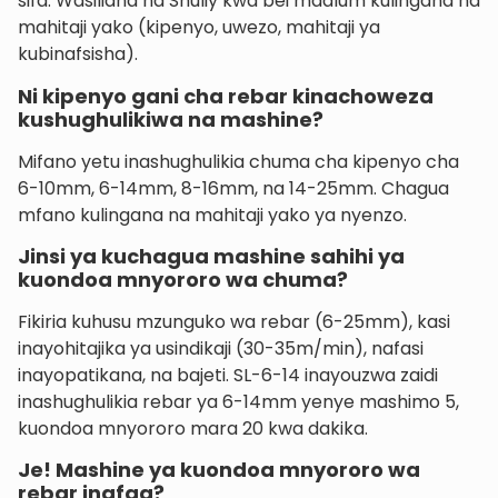
sifa. Wasiliana na Shuliy kwa bei maalum kulingana na
mahitaji yako (kipenyo, uwezo, mahitaji ya
kubinafsisha).
Ni kipenyo gani cha rebar kinachoweza
kushughulikiwa na mashine?
Mifano yetu inashughulikia chuma cha kipenyo cha
6-10mm, 6-14mm, 8-16mm, na 14-25mm. Chagua
mfano kulingana na mahitaji yako ya nyenzo.
Jinsi ya kuchagua mashine sahihi ya
kuondoa mnyororo wa chuma?
Fikiria kuhusu mzunguko wa rebar (6-25mm), kasi
inayohitajika ya usindikaji (30-35m/min), nafasi
inayopatikana, na bajeti. SL-6-14 inayouzwa zaidi
inashughulikia rebar ya 6-14mm yenye mashimo 5,
kuondoa mnyororo mara 20 kwa dakika.
Je! Mashine ya kuondoa mnyororo wa
rebar inafaa?