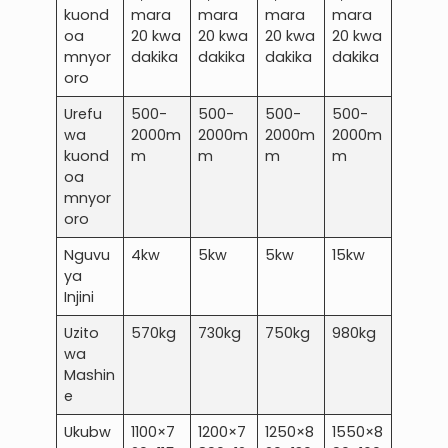
kuond
mara
mara
mara
mara
oa
20 kwa
20 kwa
20 kwa
20 kwa
mnyor
dakika
dakika
dakika
dakika
oro
Urefu
500-
500-
500-
500-
wa
2000m
2000m
2000m
2000m
kuond
m
m
m
m
oa
mnyor
oro
Nguvu
4kw
5kw
5kw
15kw
ya
Injini
Uzito
570kg
730kg
750kg
980kg
wa
Mashin
e
Ukubw
1100×7
1200×7
1250×8
1550×8