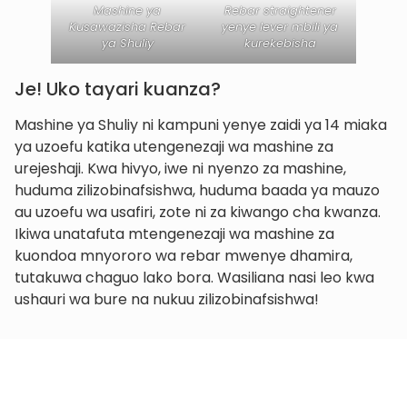
Mashine ya
Rebar straightener
Kusawazisha Rebar
yenye lever mbili ya
ya Shuliy
kurekebisha
Je! Uko tayari kuanza?
Mashine ya Shuliy ni kampuni yenye zaidi ya 14 miaka
ya uzoefu katika utengenezaji wa mashine za
urejeshaji. Kwa hivyo, iwe ni nyenzo za mashine,
huduma zilizobinafsishwa, huduma baada ya mauzo
au uzoefu wa usafiri, zote ni za kiwango cha kwanza.
Ikiwa unatafuta mtengenezaji wa mashine za
kuondoa mnyororo wa rebar mwenye dhamira,
tutakuwa chaguo lako bora. Wasiliana nasi leo kwa
ushauri wa bure na nukuu zilizobinafsishwa!