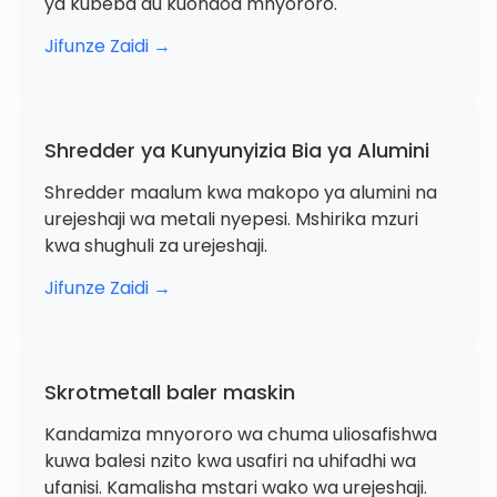
ya kubeba au kuondoa mnyororo.
Jifunze Zaidi →
Shredder ya Kunyunyizia Bia ya Alumini
Shredder maalum kwa makopo ya alumini na
urejeshaji wa metali nyepesi. Mshirika mzuri
kwa shughuli za urejeshaji.
Jifunze Zaidi →
Skrotmetall baler maskin
Kandamiza mnyororo wa chuma uliosafishwa
kuwa balesi nzito kwa usafiri na uhifadhi wa
ufanisi. Kamalisha mstari wako wa urejeshaji.