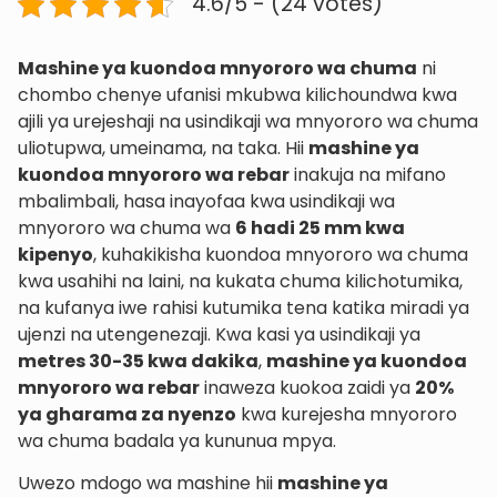
4.6/5 - (24 votes)
Mashine ya kuondoa mnyororo wa chuma
ni
chombo chenye ufanisi mkubwa kilichoundwa kwa
ajili ya urejeshaji na usindikaji wa mnyororo wa chuma
uliotupwa, umeinama, na taka. Hii
mashine ya
kuondoa mnyororo wa rebar
inakuja na mifano
mbalimbali, hasa inayofaa kwa usindikaji wa
mnyororo wa chuma wa
6 hadi 25 mm kwa
kipenyo
, kuhakikisha kuondoa mnyororo wa chuma
kwa usahihi na laini, na kukata chuma kilichotumika,
na kufanya iwe rahisi kutumika tena katika miradi ya
ujenzi na utengenezaji. Kwa kasi ya usindikaji ya
metres 30-35 kwa dakika
,
mashine ya kuondoa
mnyororo wa rebar
inaweza kuokoa zaidi ya
20%
ya gharama za nyenzo
kwa kurejesha mnyororo
wa chuma badala ya kununua mpya.
Uwezo mdogo wa mashine hii
mashine ya