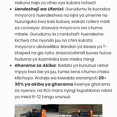
Hakuna haja ya vifaa vya kukata tofauti!
Uendeshaji wa Ufanisi:
Gurudumu la kuondoa
mnyororo huendeshwa na injini ya umeme na
huzunguka kwa kasi kubwa, wakati rollers mbili
za conveyor zinavuta mnyororo wa chuma
mbele. Gurudumu la crankshaft huendesha
kichwa cha nyundo juu na chini kukata
mnyororo uliobadilika. Bandari ya kisasa ya T-
shaped na gia nzito zinazostahimili kuvaa hutoa
huduma ya kuaminika kwa miaka mingi.
Gharama za Akiba:
Badala ya kununua rebar
mpya kwa bei ya juu, tumia tena chuma chako
kilichopo. Wateja wa kawaida wanaripoti
20-
30% ya akiba ya gharama
kwenye gharama
za nyenzo, na ROI mara nyingi hupatikana ndani
ya miezi 6-12 tangu ununuzi.