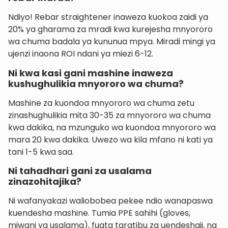
Ndiyo! Rebar straightener inaweza kuokoa zaidi ya
20% ya gharama za mradi kwa kurejesha mnyororo
wa chuma badala ya kununua mpya. Miradi mingi ya
ujenzi inaona ROI ndani ya miezi 6-12.
Ni kwa kasi gani mashine inaweza
kushughulikia mnyororo wa chuma?
Mashine za kuondoa mnyororo wa chuma zetu
zinashughulikia mita 30-35 za mnyororo wa chuma
kwa dakika, na mzunguko wa kuondoa mnyororo wa
mara 20 kwa dakika. Uwezo wa kila mfano ni kati ya
tani 1-5 kwa saa.
Ni tahadhari gani za usalama
zinazohitajika?
Ni wafanyakazi waliobobea pekee ndio wanapaswa
kuendesha mashine. Tumia PPE sahihi (gloves,
miwani ya usalama), fuata taratibu za uendeshaji, na