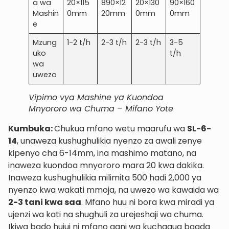
a wa
20×115
890×12
20×130
90×160
Mashin
0mm
20mm
0mm
0mm
e
Mzung
1-2 t/h
2-3 t/h
2-3 t/h
3-5
uko
t/h
wa
uwezo
Vipimo vya Mashine ya Kuondoa
Mnyororo wa Chuma – Mifano Yote
Kumbuka:
Chukua mfano wetu maarufu wa
SL-6-
14
, unaweza kushughulikia nyenzo za awali zenye
kipenyo cha 6-14mm, ina mashimo matano, na
inaweza kuondoa mnyororo mara 20 kwa dakika.
Inaweza kushughulikia milimita 500 hadi 2,000 ya
nyenzo kwa wakati mmoja, na uwezo wa kawaida wa
2-3 tani kwa saa
. Mfano huu ni bora kwa miradi ya
ujenzi wa kati na shughuli za urejeshaji wa chuma.
Ikiwa bado hujui ni mfano gani wa kuchagua baada