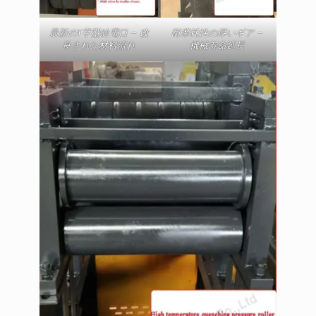
最新のT字型給電口 – 改
耐摩耗性の厚いギア –
良された材料流れ
機械寿命延長