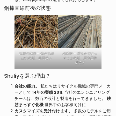
鋼棒直線前後の状態
以前の状態 – 曲がり錆
処理後 – 滑らかでまっ
びた鉄筋、処理待ち
すぐな鉄筋、再利用準
備完了
Shuliyを選ぶ理由？
会社の能力。
私たちはリサイクル機械の専門メーカ
ーとして
14年の実績 2011
. 当社のエンジニアリング
チームは、数百の設計と製造を行ってきました。
鉄
筋まっすぐ化機
世界中のお客様向けに
カスタマイズを受け付けます。
多数のモデルをご用