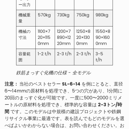
ー出力
機械重
570kg
730kg
750kg
980kg
量
機械の
1100×7
1200×7
1250×8
1550×8
寸法
20×115
890×12
20×130
90×160
0mm
20mm
0mm
0mm
容量範
1-2 t/h
2-3 t/h
2-3 t/h
3-5
囲
t/h
鉄筋まっすぐ化機の仕様 - 全モデル
注意：
当社のベストセラー
SL-6-14
を例にとると、直径
6〜14mmの原材料を処理でき、5つの穴があり、1分間に
20回のまっすぐ化が可能です。一度に500〜2000ミリメ
ートルの原材料を処理でき、標準的な容量は
2-3トン/時
間
です。このモデルは中規模の建設プロジェクトや鉄鋼
リサイクル事業に最適です。表を読んでもどのモデルを選
べばよいかわからない場合は、お問い合わせください。お