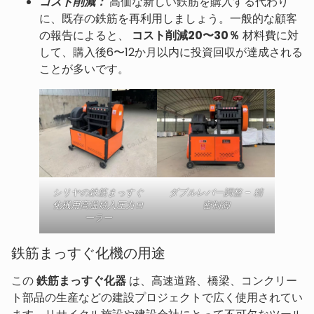
コスト削減：
高価な新しい鉄筋を購入する代わり
に、既存の鉄筋を再利用しましょう。一般的な顧客
の報告によると、
コスト削減20〜30％
材料費に対
して、購入後6〜12か月以内に投資回収が達成される
ことが多いです。
シリヤの鉄筋まっすぐ
ダブルレバー調整 – 精
化機用高温焼入圧力ロ
密制御
ーラー
鉄筋まっすぐ化機の用途
この
鉄筋まっすぐ化器
は、高速道路、橋梁、コンクリー
ト部品の生産などの建設プロジェクトで広く使用されてい