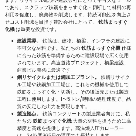
ます。リサイクル施設や建設会社にとって不可欠なツール
であり、スクラップ鉄鋼をまっすぐ化・切断して材料の再
利用を促進し、廃棄物を削減します。持続可能性を向上さ
せコスト削減を目指す建設会社にとって、
鉄筋まっすぐ
化機
は重要な投資です。
建設業界。
鉄筋は、建物、橋梁、インフラの建設に
不可欠な材料です。私たちの
鉄筋まっすぐ化機
仕様
に合った鉄筋を準備するために建設現場で広く使用
されています。高速道路プロジェクト、橋梁建設、
商業ビル開発に最適です。
鋼リサイクルまたは鋼加工プラント。
鉄鋼リサイク
ル工場や鉄鋼加工工場は、これらの機械を使用して
鉄筋をまっすぐ化・切断し、その後販売または製造
工程に使用します。1〜5トン/時間の処理速度で、品
質の安定した出力を実現します。
製造拠点。
鉄筋コンクリートの製造業者向けに、私
たちの
鉄筋まっすぐ化機
大量の材料を扱うために高
精度と高速を提供します。高温焼入圧力ローラー
は、24時間365日の運用でも長持ちします。