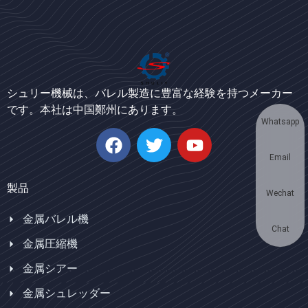
Bengali
Urdu
Korean
シュリー機械は、バレル製造に豊富な経験を持つメーカー
German
です。本社は中国鄭州にあります。
Swahili
Whatsapp
Thai
Email
Turkish
Bulgarian
製品
Wechat
Chinese
金属バレル機
Portuguese
Chat
金属圧縮機
Russian
金属シアー
Spanish
金属シュレッダー
Arabic