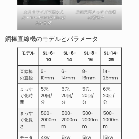
カスタマイズ可能な入
自動鉄筋まっすぐ化機
口 - 6〜25mm直径の鉄
の運転中
筋に対応
鋼棒直線機のモデルとパラメータ
モデル
SL-6-
SL-6-
SL-8-
SL-14-
10
14
16
25
直線棒
6-
6-
8-
14-
の直径
10mm
14mm
16mm
25mm
まっす
5穴、
5穴、
5穴、
6穴、
ぐ化時
20回/
20回/
20回/
20回/
間
分
分
分
分
まっす
500-
500-
500-
500-
ぐ化長
2000m
2000m
2000m
2000m
さ
m
m
m
m
モータ
4kw
5kw
5kw
15kw