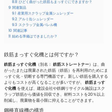
8.8
ひどく曲がった鉄筋もまっすぐにできますか？
9
関連製品
9.1
産業用スクラップ金属シュレッダー
9.2
アルミ缶シュレッダー
9.3
スクラップ金属バレル機
10
関連記事
11
始める準備はできましたか？
鉄筋まっすぐ化機とは何ですか？
鉄筋まっすぐ化機
（別名：
鉄筋ストレートナー
）は、曲
がったまたは廃棄された鉄筋（鉄筋）を再利用のためにま
っすぐ化・切断する専門機器です。新しい鉄筋を購入する
よりもコストが高くなることが多いですが、
鉄筋まっす
ぐ化機
を使えば、建設会社や鉄鋼リサイクル施設はスク
ラップ鉄筋から価値を回収でき、材料コストを20％以上
削減し、廃棄物を最小限に抑えることができます。
鋼棒直線機の構造