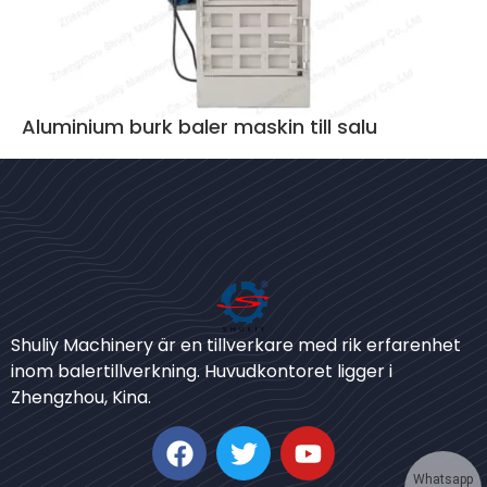
Aluminium burk baler maskin till salu
Bengali
Shuliy Machinery är en tillverkare med rik erfarenhet
Urdu
inom balertillverkning. Huvudkontoret ligger i
Zhengzhou, Kina.
Japanese
Korean
German
Whatsapp