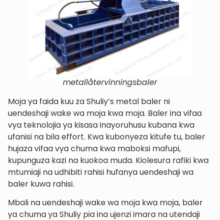
metallåtervinningsbaler
Moja ya faida kuu za Shuliy’s metal baler ni
uendeshaji wake wa moja kwa moja. Baler ina vifaa
vya teknolojia ya kisasa inayoruhusu kubana kwa
ufanisi na bila effort. Kwa kubonyeza kitufe tu, baler
hujaza vifaa vya chuma kwa maboksi mafupi,
kupunguza kazi na kuokoa muda. Kiolesura rafiki kwa
mtumiaji na udhibiti rahisi hufanya uendeshaji wa
baler kuwa rahisi.
Mbali na uendeshaji wake wa moja kwa moja, baler
ya chuma ya Shuliy pia ina ujenzi imara na utendaji