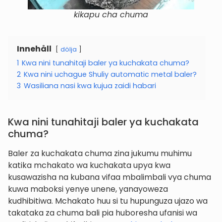
kikapu cha chuma
Innehåll
dölja
1
Kwa nini tunahitaji baler ya kuchakata chuma?
2
Kwa nini uchague Shuliy automatic metal baler?
3
Wasiliana nasi kwa kujua zaidi habari
Kwa nini tunahitaji baler ya kuchakata
chuma?
Baler za kuchakata chuma zina jukumu muhimu
katika mchakato wa kuchakata upya kwa
kusawazisha na kubana vifaa mbalimbali vya chuma
kuwa maboksi yenye unene, yanayoweza
kudhibitiwa. Mchakato huu si tu hupunguza ujazo wa
takataka za chuma bali pia huboresha ufanisi wa