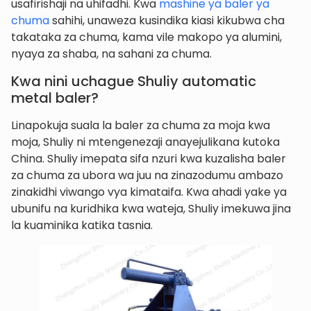
usafirishaji na uhifadhi. Kwa
mashine ya baler ya
chuma
sahihi, unaweza kusindika kiasi kikubwa cha
takataka za chuma, kama vile makopo ya alumini,
nyaya za shaba, na sahani za chuma.
Kwa nini uchague Shuliy automatic
metal baler?
Linapokuja suala la baler za chuma za moja kwa
moja, Shuliy ni mtengenezaji anayejulikana kutoka
China. Shuliy imepata sifa nzuri kwa kuzalisha baler
za chuma za ubora wa juu na zinazodumu ambazo
zinakidhi viwango vya kimataifa. Kwa ahadi yake ya
ubunifu na kuridhika kwa wateja, Shuliy imekuwa jina
la kuaminika katika tasnia.