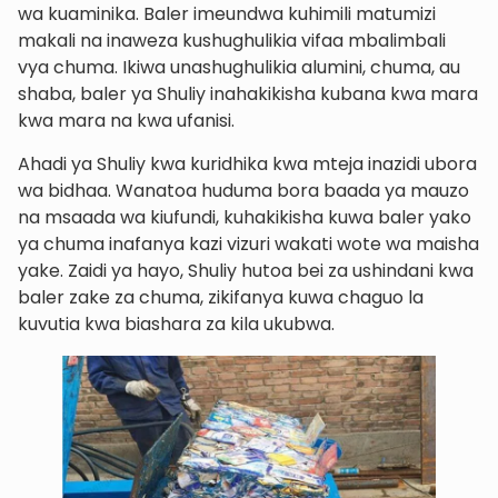
wa kuaminika. Baler imeundwa kuhimili matumizi
makali na inaweza kushughulikia vifaa mbalimbali
vya chuma. Ikiwa unashughulikia alumini, chuma, au
shaba, baler ya Shuliy inahakikisha kubana kwa mara
kwa mara na kwa ufanisi.
Ahadi ya Shuliy kwa kuridhika kwa mteja inazidi ubora
wa bidhaa. Wanatoa huduma bora baada ya mauzo
na msaada wa kiufundi, kuhakikisha kuwa baler yako
ya chuma inafanya kazi vizuri wakati wote wa maisha
yake. Zaidi ya hayo, Shuliy hutoa bei za ushindani kwa
baler zake za chuma, zikifanya kuwa chaguo la
kuvutia kwa biashara za kila ukubwa.