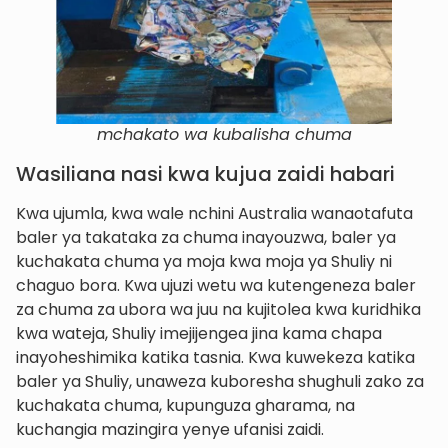
mchakato wa kubalisha chuma
Wasiliana nasi kwa kujua zaidi habari
Kwa ujumla, kwa wale nchini Australia wanaotafuta
baler ya takataka za chuma inayouzwa, baler ya
kuchakata chuma ya moja kwa moja ya Shuliy ni
chaguo bora. Kwa ujuzi wetu wa kutengeneza baler
za chuma za ubora wa juu na kujitolea kwa kuridhika
kwa wateja, Shuliy imejijengea jina kama chapa
inayoheshimika katika tasnia. Kwa kuwekeza katika
baler ya Shuliy, unaweza kuboresha shughuli zako za
kuchakata chuma, kupunguza gharama, na
kuchangia mazingira yenye ufanisi zaidi.