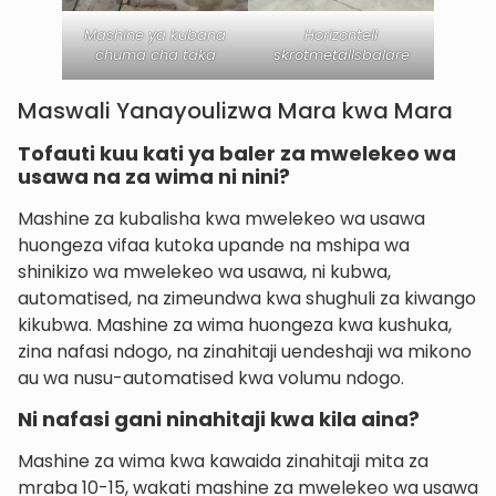
Mashine ya kubana
Horizontell
chuma cha taka
skrotmetallsbalare
Maswali Yanayoulizwa Mara kwa Mara
Tofauti kuu kati ya baler za mwelekeo wa
usawa na za wima ni nini?
Mashine za kubalisha kwa mwelekeo wa usawa
huongeza vifaa kutoka upande na mshipa wa
shinikizo wa mwelekeo wa usawa, ni kubwa,
automatised, na zimeundwa kwa shughuli za kiwango
kikubwa. Mashine za wima huongeza kwa kushuka,
zina nafasi ndogo, na zinahitaji uendeshaji wa mikono
au wa nusu-automatised kwa volumu ndogo.
Ni nafasi gani ninahitaji kwa kila aina?
Mashine za wima kwa kawaida zinahitaji mita za
mraba 10-15, wakati mashine za mwelekeo wa usawa