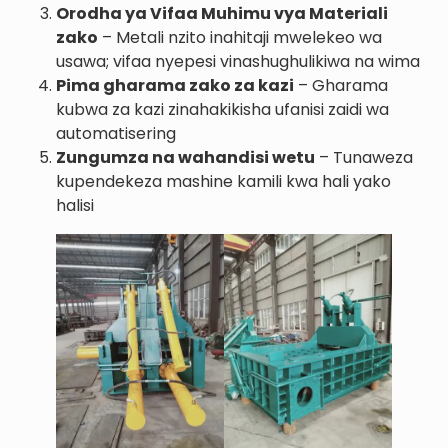
Orodha ya Vifaa Muhimu vya Materiali
zako
– Metali nzito inahitaji mwelekeo wa
usawa; vifaa nyepesi vinashughulikiwa na wima
Pima gharama zako za kazi
– Gharama
kubwa za kazi zinahakikisha ufanisi zaidi wa
automatisering
Zungumza na wahandisi wetu
– Tunaweza
kupendekeza mashine kamili kwa hali yako
halisi