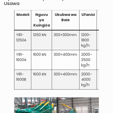
Usawa
Modeli
Nguvu
Ukubwa wa
Ufanisi
Nguvu
ya
Bale
Kuingiza
Y81-
1250 kN
300×300mm
1200-
15 kW
1250A
1800
kg/h
Y81-
1600 kN
300×400mm
2000-
22 kW
1600A
3500
kg/h
Y81-
1600 kN
300×400mm
2000-
30 kW
1600B
4000
kg/h