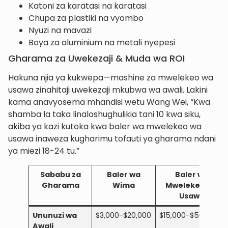
Katoni za karatasi na karatasi
Chupa za plastiki na vyombo
Nyuzi na mavazi
Boya za aluminium na metali nyepesi
Gharama za Uwekezaji & Muda wa ROI
Hakuna njia ya kukwepa—mashine za mwelekeo wa
usawa zinahitaji uwekezaji mkubwa wa awali. Lakini
kama anavyosema mhandisi wetu Wang Wei, “Kwa
shamba la taka linaloshughulikia tani 10 kwa siku,
akiba ya kazi kutoka kwa baler wa mwelekeo wa
usawa inaweza kugharimu tofauti ya gharama ndani
ya miezi 18-24 tu.”
Sababu za
Baler wa
Baler wa
Gharama
Wima
Mwelekeo wa
Usawa
Ununuzi wa
$3,000-$20,000
$15,000-$50,000+
Awali