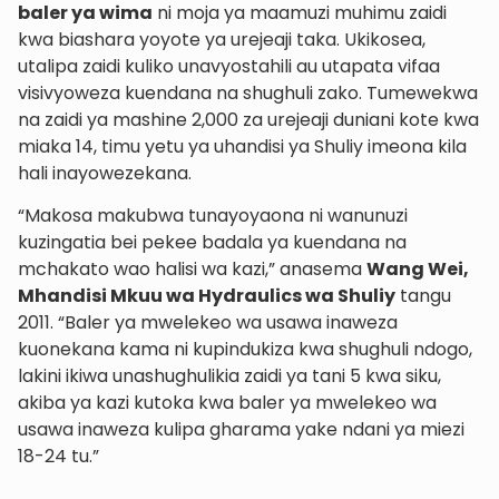
baler ya wima
ni moja ya maamuzi muhimu zaidi
kwa biashara yoyote ya urejeaji taka. Ukikosea,
utalipa zaidi kuliko unavyostahili au utapata vifaa
visivyoweza kuendana na shughuli zako. Tumewekwa
na zaidi ya mashine 2,000 za urejeaji duniani kote kwa
miaka 14, timu yetu ya uhandisi ya Shuliy imeona kila
hali inayowezekana.
“Makosa makubwa tunayoyaona ni wanunuzi
kuzingatia bei pekee badala ya kuendana na
mchakato wao halisi wa kazi,” anasema
Wang Wei,
Mhandisi Mkuu wa Hydraulics wa Shuliy
tangu
2011. “Baler ya mwelekeo wa usawa inaweza
kuonekana kama ni kupindukiza kwa shughuli ndogo,
lakini ikiwa unashughulikia zaidi ya tani 5 kwa siku,
akiba ya kazi kutoka kwa baler ya mwelekeo wa
usawa inaweza kulipa gharama yake ndani ya miezi
18-24 tu.”