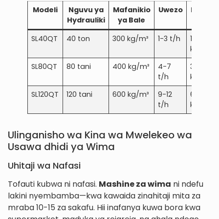
Modeli
Nguvu ya
Mafanikio
Uwezo
Nguvu
Hydrauliki
ya Bale
SL40QT
40 ton
300 kg/m³
1-3 t/h
18-22
kW
SL80QT
80 tani
400 kg/m³
4-7
30-45
t/h
kW
SL120QT
120 tani
600 kg/m³
9-12
60-75
t/h
kW
Ulinganisho wa Kina wa Mwelekeo wa
Usawa dhidi ya Wima
Uhitaji wa Nafasi
Tofauti kubwa ni nafasi.
Mashine za wima
ni ndefu
lakini nyembamba—kwa kawaida zinahitaji mita za
mraba 10-15 za sakafu. Hii inafanya kuwa bora kwa