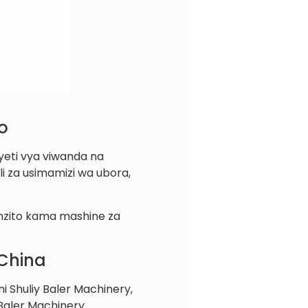
o
yeti vya viwanda na
i za usimamizi wa ubora,
 nzito kama mashine za
 China
i Shuliy Baler Machinery,
 Baler Machinery