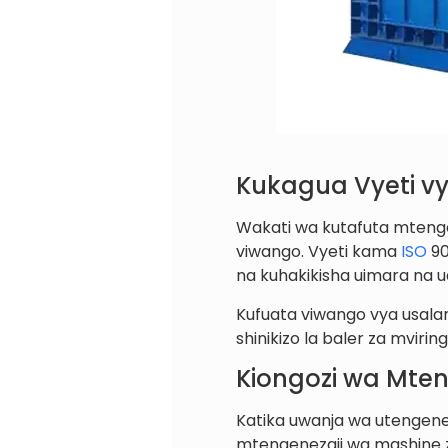
Kukagua Vyeti vy
Wakati wa kutafuta mtenge
viwango. Vyeti kama
ISO
90
na kuhakikisha uimara na u
Kufuata viwango vya usala
shinikizo la baler za mviring
Kiongozi wa Mten
Katika uwanja wa utengenez
mtengenezaji wa mashine z