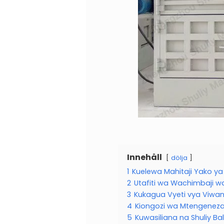
Innehåll
dölja
1
Kuelewa Mahitaji Yako ya 
2
Utafiti wa Wachimbaji w
3
Kukagua Vyeti vya Viwan
4
Kiongozi wa Mtengenezaji
5
Kuwasiliana na Shuliy Ba