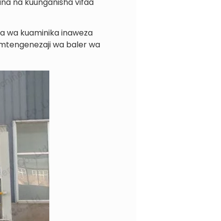
ana na kuunganisha vifaa
oja wa kuaminika inaweza
mtengenezaji wa baler wa