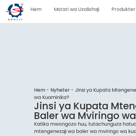
Hem
Mstari wa Uzalishaji
Produkter
Hem
-
Nyheter
-
Jinsi ya Kupata Mtengene
wa Kuaminika?
Jinsi ya Kupata Mte
Baler wa Mviringo w
Katika mwongozo huu, tutachunguza hatu
mtengenezaji wa baler wa mviringo wa kuami