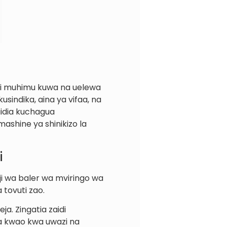
 ni muhimu kuwa na uelewa
usindika, aina ya vifaa, na
aidia kuchagua
mashine ya shinikizo la
i
aji wa baler wa mviringo wa
 tovuti zao.
a. Zingatia zaidi
a kwao kwa uwazi na