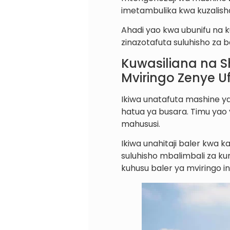
imetambulika kwa kuzalisha
Ahadi yao kwa ubunifu na 
zinazotafuta suluhisho za b
Kuwasiliana na S
Mviringo Zenye Uf
Ikiwa unatafuta mashine ya
hatua ya busara. Timu yao
mahususi.
Ikiwa unahitaji baler kwa ka
suluhisho mbalimbali za ku
kuhusu baler ya mviringo i