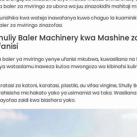
 baler za mviringo za ubora wa juu zinazokidhi mahitaji m
kuridhika kwa wateja inawafanya kuwa chaguo la kuamini
aler za mviringo zinazofaa.
huliy Baler Machinery kwa Mashine za
anisi
 baler ya mviringo yenye ufanisi mkubwa, kuwasiliana na S
 ya wataalamu inaweza kutoa mwongozo wa kibinafsi kuli
ratasi za katoni, karatasi, plastiki, au vifaa vingine, Shuli
rahisisha michakato yako ya usimamizi wa taka. Wasiliana
nayofaa zaidi kwa biashara yako.