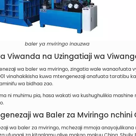
baler ya mviringo inauzwa
a Viwanda na Uzingatiaji wa Viwang
nezaji wa baler wa mviringo, zingatia wale wanaofuata v
01 vinahakikisha kuwa mtengenezaji anafuata taratibu kal
aminifu wa bidhaa zao.
ma ni muhimu pia, hasa wakati wa kushughulikia mashine
o.
genezaji wa Baler za Mviringo nchini
aji wa baler za mviringo, mchezaji mmoja anayojulikana n
a ufungaji za kitaalamu aliye makao makuu China. Shuliy