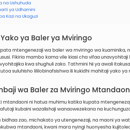
a na Ushuhuda
harti ya Udhamini
pa Kazi na Ukaguzi
 Yako ya Baler ya Mviringo
kupata mtengenezaji wa baler wa mviringo wa kuaminika,
usi. Fikiria mambo kama vile kiasi cha vifaa unavyohitaji k
yohitajika kwa shughuli zako. Tathmini hii ya awali itakus
a suluhisho lililobinafsishwa ili kukidhi mahitaji yako ya 
mbaji wa Baler za Mviringo Mtandaon
utafiti mtandaoni ni hatua muhimu katika kupata mtengenez
utafutaji kubaini wazalishaji wanaowezekana na kuchunguza
 bidhaa zao, michakato ya utengenezaji, na maoni ya watej
kubwa mtandaoni, kwani mara nyingi huonyesha kujitole