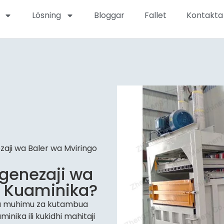
Lösning
Bloggar
Fallet
Kontakta
zaji wa Baler wa Mviringo
ngenezaji wa
a Kuaminika?
a muhimu za kutambua
nika ili kukidhi mahitaji