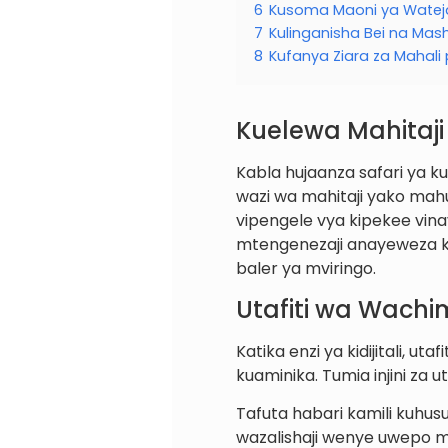
6
Kusoma Maoni ya Watej
7
Kulinganisha Bei na Mas
8
Kufanya Ziara za Mahali 
Kuelewa Mahitaji
Kabla hujaanza safari ya 
wazi wa mahitaji yako mahus
vipengele vya kipekee vinav
mtengenezaji anayeweza kuto
baler ya mviringo.
Utafiti wa Wachi
Katika enzi ya kidijitali, 
kuaminika. Tumia injini za 
Tafuta habari kamili kuhusu
wazalishaji wenye uwepo m