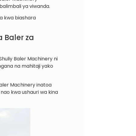
balimbali ya viwanda.
ka kwa biashara
 Baler za
huliy Baler Machinery ni
ngana na mahitaji yako
y Baler Machinery inatoa
 nao kwa ushauri wa kina