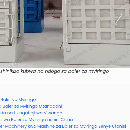
shinikizo kubwa na ndogo za baler za mviringo
Baler ya Mviringo
a Baler za Mviringo Mtandaoni
da na Uzingatiaji wa Viwango
 wa Baler za Mviringo nchini China
ler Machinery kwa Mashine za Baler za Mviringo Zenye Ufanisi