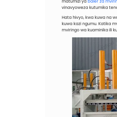
matumizi ya
baler za mviri
vinavyoweza kutumika tena,
Hata hivyo, kwa kuwa na wa
kuwa kazi ngumu. Katika 
mviringo wa kuaminika ili k