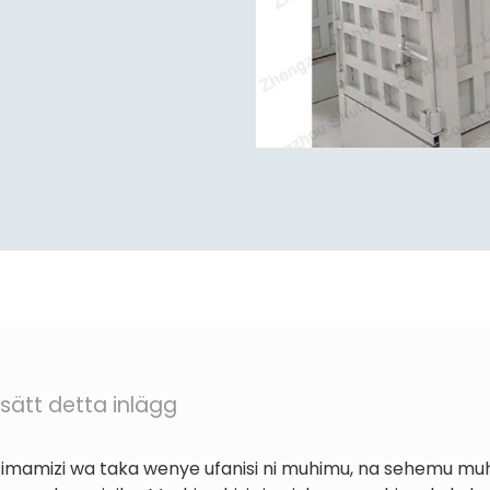
sätt detta inlägg
usimamizi wa taka wenye ufanisi ni muhimu, na sehemu m