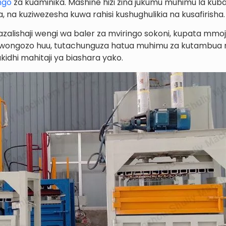
ngo
za kuaminika. Mashine hizi zina jukumu muhimu la kub
 na kuziwezesha kuwa rahisi kushughulikia na kusafirisha.
zalishaji wengi wa baler za mviringo sokoni, kupata mm
mwongozo huu, tutachunguza hatua muhimu za kutambua 
ukidhi mahitaji ya biashara yako.