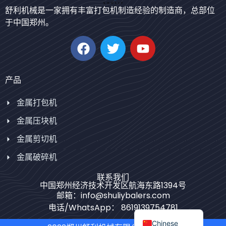
Japanese
舒利机械是一家拥有丰富打包机制造经验的制造商，总部位
于中国郑州。
Korean
German
Swahili
Thai
产品
Turkish
金属打包机
Bulgarian
金属压块机
Portuguese
金属剪切机
Russian
金属破碎机
Spanish
Arabic
联系我们
中国郑州经济技术开发区航海东路1394号
French
邮箱：info@shuliybalers.com
电话/WhatsApp： 8619139754781
English
Chinese