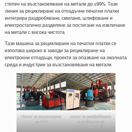
степен на възстановяване на метали до ≥99%. Тази
линия за рециклиране на отпадъчни печатни платки
интегрира раздробяване, смилане, шлифоване и
електростатично разделяне за постигане на извличане
на метали с висока чистота.
Тази машина за рециклиране на печатни платки се
използва широко в заводи за рециклиране на
електронни отпадъци, проекти за опазване на околната
среда и индустрии за възстановяване на метали.
Линия за рециклиране
линия за раздробяване
на PCB
и разделяне на
отпадъчни PCB