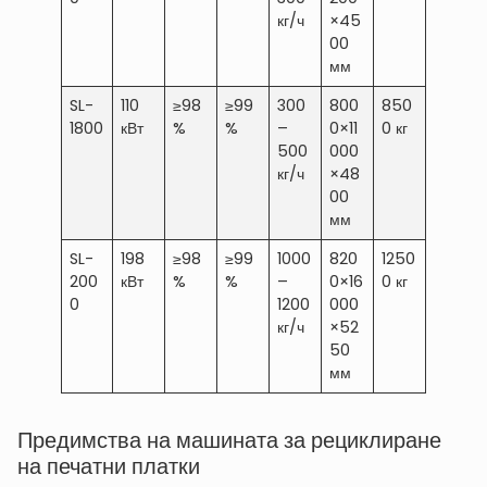
кг/ч
×45
00
мм
SL-
110
≥98
≥99
300
800
850
1800
кВт
%
%
–
0×11
0 кг
500
000
кг/ч
×48
00
мм
SL-
198
≥98
≥99
1000
820
1250
200
кВт
%
%
–
0×16
0 кг
0
1200
000
кг/ч
×52
50
мм
Предимства на машината за рециклиране
на печатни платки