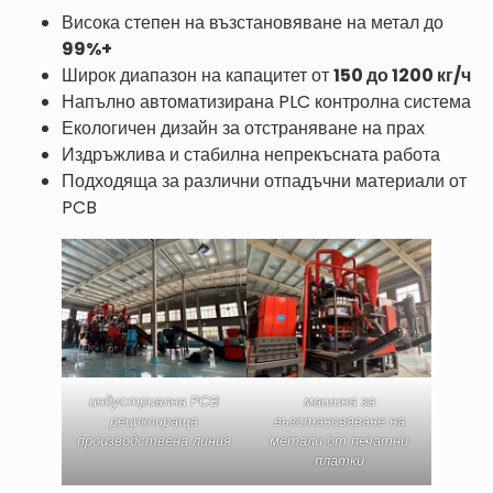
Висока степен на възстановяване на метал до
99%+
Широк диапазон на капацитет от
150 до 1200 кг/ч
Напълно автоматизирана PLC контролна система
Екологичен дизайн за отстраняване на прах
Издръжлива и стабилна непрекъсната работа
Подходяща за различни отпадъчни материали от
PCB
индустриална PCB
машина за
рециклираща
възстановяване на
производствена линия
метали от печатни
платки