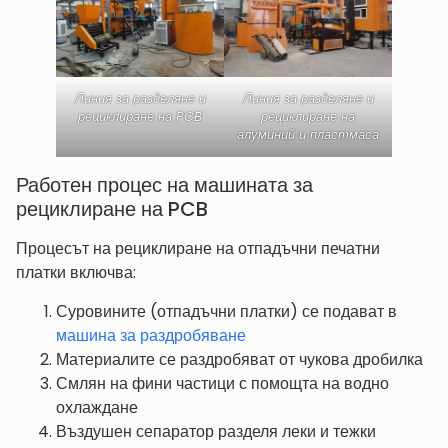
Линия за разделяне и
Линия за разделяне и
рециклиране на PCB
рециклиране на
алуминий и пластмаса
Работен процес на машината за
рециклиране на PCB
Процесът на рециклиране на отпадъчни печатни
платки включва:
Суровините (отпадъчни платки) се подават в
машина за раздробяване
Материалите се раздробяват от чукова дробилка
Смлян на фини частици с помощта на водно
охлаждане
Въздушен сепаратор разделя леки и тежки