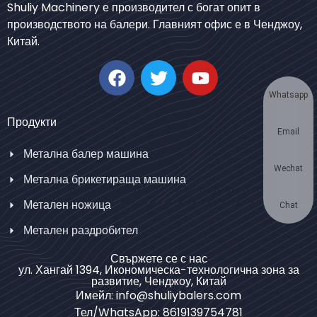
Shuliy Machinery е производител с богат опит в
Urdu
производството на балери. Главният офис е в Ченджоу,
Китай.
Japanese
Korean
German
Whatsapp
Swahili
Продукти
Email
Thai
Метална балер машина
Turkish
Wechat
Метална брикетираща машина
Chinese
Метален ножица
Portuguese
Chat
Метален раздробител
Russian
Spanish
Свържете се с нас
ул. Хангай 1394, Икономическа-технологична зона за
Arabic
развитие, Ченджоу, Китай
Имейл: info@shuliybalers.com
French
Тел/WhatsApp: 8619139754781