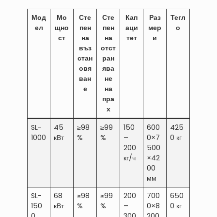
Мод
Мо
Сте
Сте
Кап
Раз
Тегл
ел
щно
пен
пен
аци
мер
о
ст
на
на
тет
и
въз
отст
стан
ран
овя
ява
ван
не
е
на
пра
х
SL-
45
≥98
≥99
150
600
425
1000
кВт
%
%
–
0×7
0 кг
200
500
кг/ч
×42
00
мм
SL-
68
≥98
≥99
200
700
650
150
кВт
%
%
–
0×8
0 кг
0
300
200