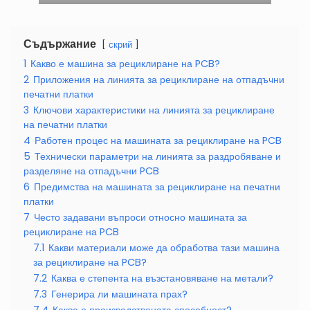
Съдържание
скрий
1
Какво е машина за рециклиране на PCB?
2
Приложения на линията за рециклиране на отпадъчни
печатни платки
3
Ключови характеристики на линията за рециклиране
на печатни платки
4
Работен процес на машината за рециклиране на PCB
5
Технически параметри на линията за раздробяване и
разделяне на отпадъчни PCB
6
Предимства на машината за рециклиране на печатни
платки
7
Често задавани въпроси относно машината за
рециклиране на PCB
7.1
Какви материали може да обработва тази машина
за рециклиране на PCB?
7.2
Каква е степента на възстановяване на метали?
7.3
Генерира ли машината прах?