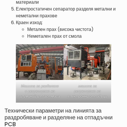
материали
Електростатичен сепаратор разделя метални и
неметални прахове
Краен изход:
Метален прах (висока чистота)
Неметален прах от смола
Машина за разделяне
машина за
и рециклиране на
рециклиране на
алуминий и пластмаса
електронни отпадъци
Технически параметри на линията за
раздробяване и разделяне на отпадъчни
PCB