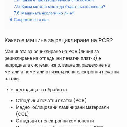
7.4
Каква е производствената способност?
7.5
Какви метали могат да бъдат възстановени?
7.6
Машината екологично ли е?
8
Свържете се с нас
Какво е машина за рециклиране на PCB?
Машината за рециклиране на PCB (линия за
рециклиране на отпадъчни печатни платки) е
напреднала система, използвана за разделяне на
метали и неметали от изхвърлени електронни печатни
платки.
Тя е подходяща за обработка:
Отпадъчни печатни платки (PCB)
Медно-облицовани ламинирани материали
(CCL)
Отпадъци от електронни компоненти