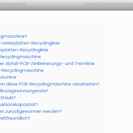
ecyclinglinie
Abfall-PCB-Zerkleinerung
ingmaschine?
eiterplatten-Recyclinglinie
platten-Recyclinglinie
-Recyclingmaschine
r Abfall-PCB-Zerkleinerungs- und Trennlinie
en-Recyclingmaschine
aschine
ann diese PCB-Recyclingmaschine verarbeiten?
allrückgewinnungsrate?
 Staub?
duktionskapazität?
nen zurückgewonnen werden?
eltfreundlich?