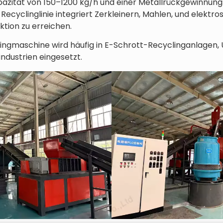
azität von 150–1200 kg/h und einer Metallrückgewinnungs
Recyclinglinie integriert Zerkleinern, Mahlen, und elektr
ktion zu erreichen.
lingmaschine wird häufig in E-Schrott-Recyclinganlagen
ndustrien eingesetzt.