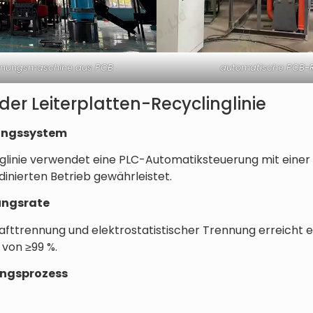
nnungsmaschine aus PCB
automatische PCB-Re
r Leiterplatten-Recyclinglinie
rungssystem
glinie verwendet eine PLC-Automatiksteuerung mit eine
dinierten Betrieb gewährleistet.
ungsrate
fttrennung und elektrostatistischer Trennung erreicht e
von ≥99 %.
ungsprozess