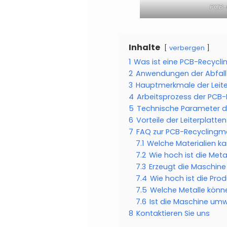
PCB-R
Inhalte
verbergen
1
Was ist eine PCB-Recycl
2
Anwendungen der Abfall-L
3
Hauptmerkmale der Leiter
4
Arbeitsprozess der PCB
5
Technische Parameter de
6
Vorteile der Leiterplatt
7
FAQ zur PCB-Recyclingm
7.1
Welche Materialien k
7.2
Wie hoch ist die Met
7.3
Erzeugt die Maschine
7.4
Wie hoch ist die Pro
7.5
Welche Metalle kön
7.6
Ist die Maschine umw
8
Kontaktieren Sie uns