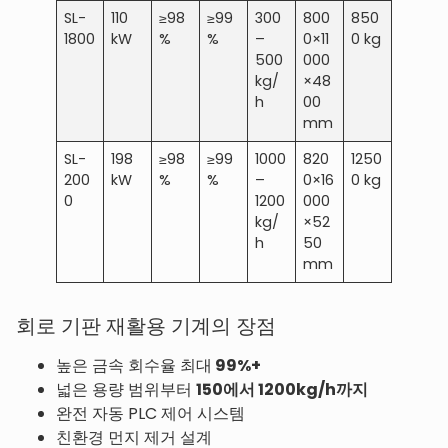
SL-
110
≥98
≥99
300
800
850
1800
kW
%
%
–
0×11
0 kg
500
000
kg/
×48
h
00
mm
SL-
198
≥98
≥99
1000
820
1250
200
kW
%
%
–
0×16
0 kg
0
1200
000
kg/
×52
h
50
mm
회로 기판 재활용 기계의 장점
높은 금속 회수율 최대
99%+
넓은 용량 범위부터
150에서 1200kg/h까지
완전 자동 PLC 제어 시스템
친환경 먼지 제거 설계