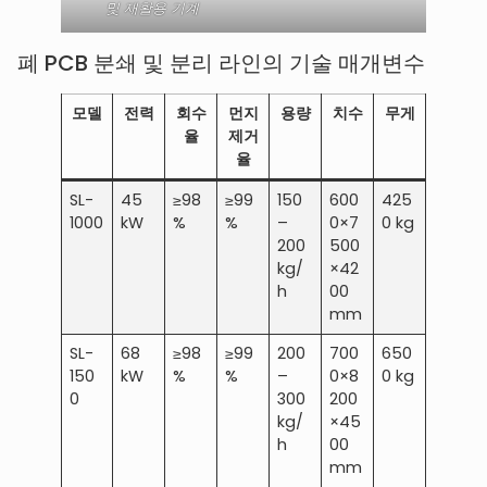
및 재활용 기계
폐 PCB 분쇄 및 분리 라인의 기술 매개변수
모델
전력
회수
먼지
용량
치수
무게
율
제거
율
SL-
45
≥98
≥99
150
600
425
1000
kW
%
%
–
0×7
0 kg
200
500
kg/
×42
h
00
mm
SL-
68
≥98
≥99
200
700
650
150
kW
%
%
–
0×8
0 kg
0
300
200
kg/
×45
h
00
mm