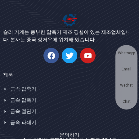
Bengali
Urdu
Japanese
슐리 기계는 풍부한 압축기 제조 경험이 있는 제조업체입니
다. 본사는 중국 정저우에 위치해 있습니다.
German
Swahili
Whatsapp
Thai
Email
Turkish
제품
Bulgarian
Wechat
금속 압축기
Chinese
금속 압축기
Portuguese
Chat
금속 절단기
Russian
금속 파쇄기
Spanish
Arabic
문의하기