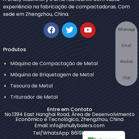
experiência na fabricação de compactadoras. Com
Japanese
sede em Zhengzhou, China.
Korean
German
Whatsapp
Swahili
Email
Thai
Produtos
Turkish
Wechat
Máquina de Compactação de Metal
Bulgarian
Máquina de Briquetagem de Metal
Chinese
Chat
Tesoura de Metal
Russian
Triturador de Metal
Spanish
Entre em Contato
Arabic
No.1394 East Hanghai Road, Área de Desenvolvimento
Econômico e Tecnológico, Zhengzhou, China
French
Email: info@shuliybalers.com
English
Tel/WhatsApp: 8619139754781