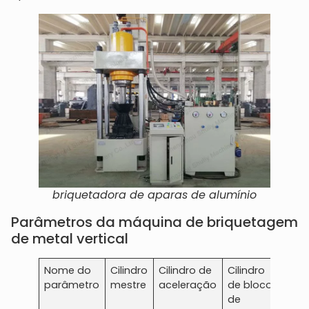
briquetadora de aparas de alumínio
Parâmetros da máquina de briquetagem
de metal vertical
Nome do
Cilindro
Cilindro de
Cilindro
Cilin
parâmetro
mestre
aceleração
de bloco
de
de
dos