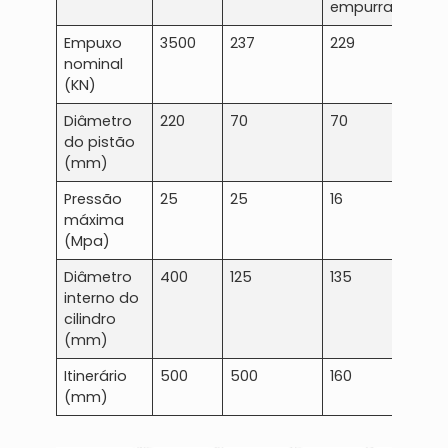
empurrar
Empuxo
3500
237
229
80
nominal
(KN)
Diâmetro
220
70
70
45
do pistão
(mm)
Pressão
25
25
16
16
máxima
(Mpa)
Diâmetro
400
125
135
80
interno do
cilindro
(mm)
Itinerário
500
500
160
300
(mm)