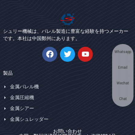
Bengali
Urdu
Korean
シュリー機械は、バレル製造に豊富な経験を持つメーカー
です。本社は中国鄭州にあります。
German
Swahili
Whatsapp
Thai
Email
Turkish
製品
Bulgarian
Wechat
金属バレル機
Chinese
金属圧縮機
Portuguese
Chat
金属シアー
Russian
金属シュレッダー
Spanish
Arabic
お問い合わせ