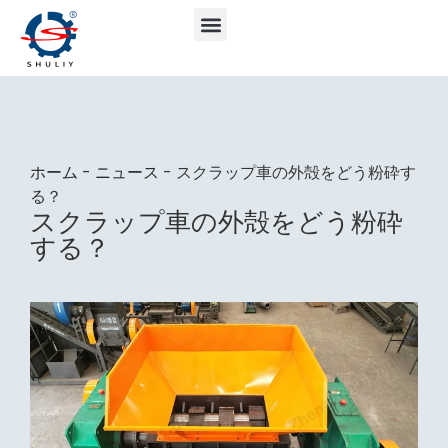
ホーム
-
ニュース
-
スクラップ車の外殻をどう粉砕す
る？
スクラップ車の外殻をどう粉砕
する？