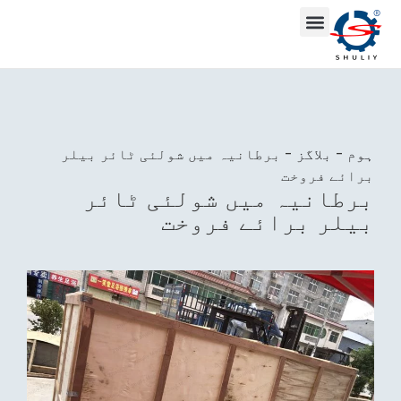
ہوم
-
بلاگز
-
برطانیہ میں شولئی ٹائر بیلر
برائے فروخت
برطانیہ میں شولئی ٹائر
بیلر برائے فروخت