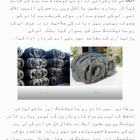
60T کی کارکردگی نے ان کی توقعات سے بڑھ کر ثابت
کیا کہ ہماری مشین بالکل وہی ہے جس کی انہیں تلاش
تھی۔ اس کی تیزی سے اور مؤثر طریقے سے ٹائر کو
چھوٹے بیلوں میں دبانے کی صلاحیت نے نہ صرف اس کے
ری سائیکلنگ عمل کو ہموار کیا بلکہ اس کی
پائیداری کے مقاصد میں بھی اہم کردار ادا کیا۔
tire
ٹائر
برطانیہ میں ٹائر ری سائیکلنگ اور ماحولیاتی
تحفظ کے لیے پرعزم کاروباروں کے لیے، ہماری ٹائر
بیلنگ پریس مشین ایک بے مثال حل فراہم کرتی ہے۔
اس کی مضبوط خصوصیات، جن میں زیادہ طاقت، مؤثر
پیکجنگ، اور تیز بیلنگ کی رفتار شامل ہیں، ہمارے