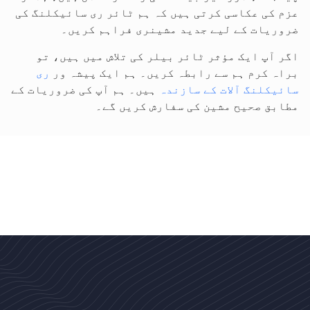
عزم کی عکاسی کرتی ہیں کہ ہم ٹائر ری سائیکلنگ کی
ضروریات کے لیے جدید مشینری فراہم کریں۔
اگر آپ ایک مؤثر ٹائر بیلر کی تلاش میں ہیں، تو
براہ کرم ہم سے رابطہ کریں۔ ہم ایک پیشہ ور
ری
سائیکلنگ آلات کے سازندہ
ہیں۔ ہم آپ کی ضروریات کے
مطابق صحیح مشین کی سفارش کریں گے۔