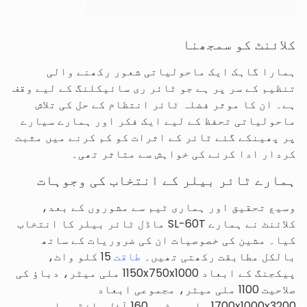
کلائنٹ کو سمجھنا
ہمارا گاہک ایک ماحولیاتی شعور رکھنے والی
تنظیم کے سر پر ہے جو ٹائر ری سائیکلنگ کے لیے وقف
ہے۔ ان کا موثر فضلہ ٹائر انتظام کے حل کی تلاش
ماحولیاتی تحفظ کے لیے ایک فکر اور ہمارے سیارے
پر پھینکے گئے ٹائر کے اثرات کو کم کرنے میں مثبت
کردار ادا کرنے کی خواہش سے متاثر تھی۔
ہمارے ٹائر بیلر کے انتخاب کی وجوہات
وسیع تحقیق اور ہماری ٹیم سے مشوروں کے بعد،
کلائنٹ نے ہمارے SL-60T ماڈل ٹائر بیلر کا انتخاب
کیا۔ مشین کی خصوصیات ان کی ضروریات کے ساتھ
بالکل مطابقت رکھتی تھیں۔
طاقت
15 کلو واٹ،
پیکجنگ کے ابعاد 1150x750x1000 ملی میٹر، دباؤ کی
صلاحیت 1100 ملی میٹر، مجموعی ابعاد
1700x1000x3200 ملی میٹر، 160 آئل سلنڈر، اور