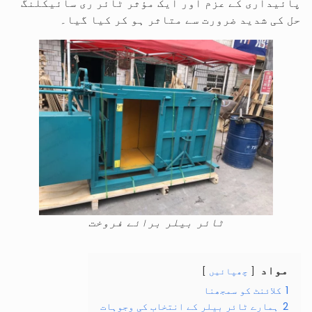
پائیداری کے عزم اور ایک مؤثر ٹائر ری سائیکلنگ
حل کی شدید ضرورت سے متاثر ہو کر کیا گیا۔
ٹائر بیلر برائے فروخت
مواد
چھپائیں
1
کلائنٹ کو سمجھنا
2
ہمارے ٹائر بیلر کے انتخاب کی وجوہات