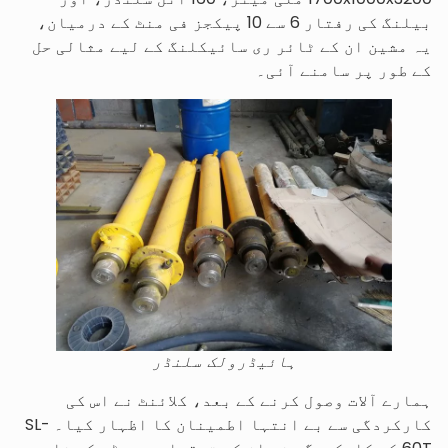
بیلنگ کی رفتار 6 سے 10 پیکجز فی منٹ کے درمیان،
یہ مشین ان کے ٹائر ری سائیکلنگ کے لیے مثالی حل
کے طور پر سامنے آئی۔
ہائیڈرولک سلنڈر
ہمارے آلات وصول کرنے کے بعد، کلائنٹ نے اس کی
کارکردگی سے بے انتہا اطمینان کا اظہار کیا۔ SL-