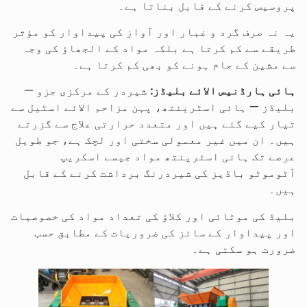
پروسیس کرنے کے قابل بناتا ہے۔
یہ نہ صرف گرد و غبار اور آواز کی پیداوار کو مؤثر
طریقے سے کم کرتا ہے بلکہ مواد کے الجھاؤ کی وجہ
سے مشین کے جام ہونے کو بھی کم کرتا ہے۔
ہائی ہارڈنیس الائے بلیڈز:
شیردر کے مرکزی جزو —
بلیڈز — ہائی اسٹرینتھ، پہن مزاحم الائے اسٹیل سے
تیار کیے گئے ہیں اور متعدد حرارتی علاج سے گزرتے
ہیں۔ ان میں غیر معمولی سختی اور لچک ہے، جو طویل
عرصے تک ہائی اسٹرینتھ مواد جیسے اسکریپ
آٹوموٹو باڈیز کی شیردرنگ برداشت کرنے کے قابل
ہیں۔
بلیڈ کی موٹائی اور کلاؤ کی تعداد مواد کی خصوصیات
اور پیداوار کے سائز کی ضروریات کے مطابق حسب
ضرورت ہو سکتی ہے۔