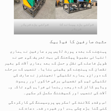
شولئی بڑے پیمانے کا
شولئی بڑے شریڈر
شریڈر
مثبت صارفین کا فیڈبیک
پہنچنے کے بعد، پورٹ لڈیس پر، صارفین نے ہماری
انتہائی مضبوط پیکجنگ کی بہت تعریف کی، جس نے
طویل فاصلے کی نقل و حمل کے بعد بھاری آلات کو بغیر
نقصان کے پہنچنے کو یقینی بنایا۔ تنصیب کے مرحلے
کے دوران، ہمارے تکنیکی انجینئرز نے صارف کی
تکنیکی ٹیم کو تفصیلی برقی خاکوں اور ریموٹ
ویڈیو کالز کے ذریعے رہنمائی فراہم کی، تاکہ وہ
آلات کی تنصیب اور کمیشننگ مکمل کر سکیں۔
اس وقت، کلائنٹ کی اسکریپ پروسیسنگ کی کارکردگی
کئی گنا بڑھ چکی ہے، اور شیردر شدہ دھات کے