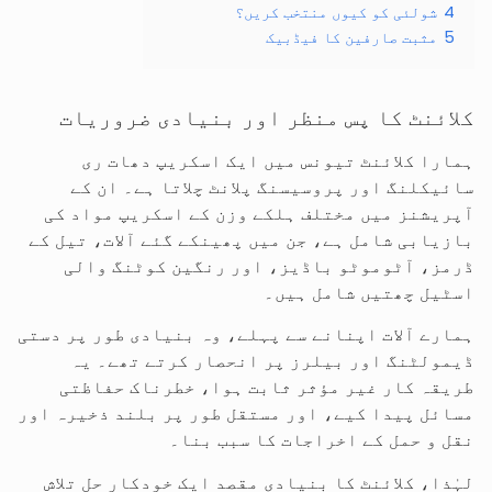
4
شولئی کو کیوں منتخب کریں؟
5
مثبت صارفین کا فیڈبیک
کلائنٹ کا پس منظر اور بنیادی ضروریات
ہمارا کلائنٹ تیونس میں ایک اسکریپ دھات ری
سائیکلنگ اور پروسیسنگ پلانٹ چلاتا ہے۔ ان کے
آپریشنز میں مختلف ہلکے وزن کے اسکریپ مواد کی
بازیابی شامل ہے، جن میں پھینکے گئے آلات، تیل کے
ڈرمز، آٹوموٹو باڈیز، اور رنگین کوٹنگ والی
اسٹیل چھتیں شامل ہیں۔
ہمارے آلات اپنانے سے پہلے، وہ بنیادی طور پر دستی
ڈیمولٹنگ اور بیلرز پر انحصار کرتے تھے۔ یہ
طریقہ کار غیر مؤثر ثابت ہوا، خطرناک حفاظتی
مسائل پیدا کیے، اور مستقل طور پر بلند ذخیرہ اور
نقل و حمل کے اخراجات کا سبب بنا۔
لہٰذا، کلائنٹ کا بنیادی مقصد ایک خودکار حل تلاش