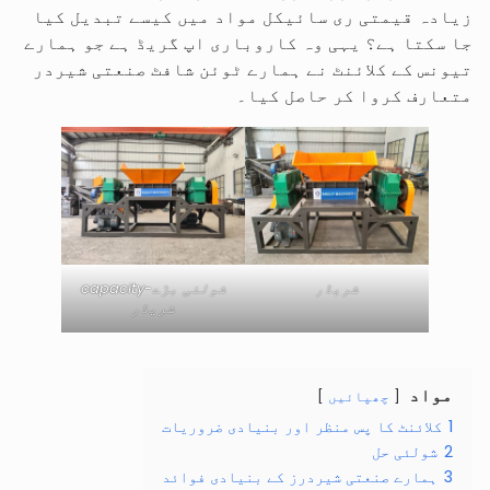
زیادہ قیمتی ری سائیکل مواد میں کیسے تبدیل کیا
جا سکتا ہے؟ یہی وہ کاروباری اپ گریڈ ہے جو ہمارے
تیونس کے کلائنٹ نے ہمارے ٹوئن شافٹ صنعتی شیردر
متعارف کروا کر حاصل کیا۔
شریڈر
شولئی بڑے-capacity
شریڈر
مواد
چھپائیں
1
کلائنٹ کا پس منظر اور بنیادی ضروریات
2
شولئی حل
3
ہمارے صنعتی شیردرز کے بنیادی فوائد