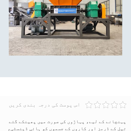
اس پوسٹ کی درجہ بندی کریں
پہنچانے کے لیے، پہاڑوں کی صورت میں پھینکے گئے
تیل کے ڈرمز اور کاروں کے جسموں کو ہائی ڈینسٹی،