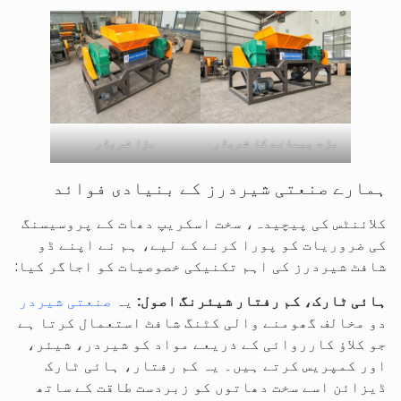
بڑے پیمانے کا شریڈر
بڑا شریڈر
ہمارے صنعتی شیردرز کے بنیادی فوائد
کلائنٹس کی پیچیدہ، سخت اسکریپ دھات کے پروسیسنگ
کی ضروریات کو پورا کرنے کے لیے، ہم نے اپنے ڈو
شافٹ شیردرز کی اہم تکنیکی خصوصیات کو اجاگر کیا:
ہائی ٹارک، کم رفتار شیئرنگ اصول:
یہ
صنعتی شیردر
دو مخالف گھومنے والی کٹنگ شافٹ استعمال کرتا ہے
جو کلاؤ کارروائی کے ذریعے مواد کو شیردر، شیئر،
اور کمپریس کرتے ہیں۔ یہ کم رفتار، ہائی ٹارک
ڈیزائن اسے سخت دھاتوں کو زبردست طاقت کے ساتھ