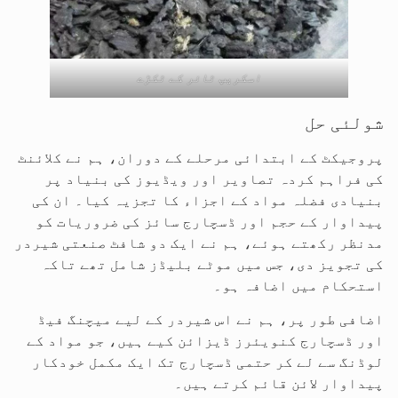
اسکریپ ٹائر کے ٹکڑے
شولئی حل
پروجیکٹ کے ابتدائی مرحلے کے دوران، ہم نے کلائنٹ
کی فراہم کردہ تصاویر اور ویڈیوز کی بنیاد پر
بنیادی فضلہ مواد کے اجزاء کا تجزیہ کیا۔ ان کی
پیداوار کے حجم اور ڈسچارج سائز کی ضروریات کو
مدنظر رکھتے ہوئے، ہم نے ایک دو شافٹ صنعتی شیردر
کی تجویز دی، جس میں موٹے بلیڈز شامل تھے تاکہ
استحکام میں اضافہ ہو۔
اضافی طور پر، ہم نے اس شیردر کے لیے میچنگ فیڈ
اور ڈسچارج کنویئرز ڈیزائن کیے ہیں، جو مواد کے
لوڈنگ سے لے کر حتمی ڈسچارج تک ایک مکمل خودکار
پیداوار لائن قائم کرتے ہیں۔