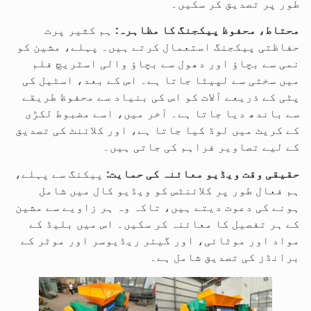
طور پر تصدیق کر سکیں۔
محتاط، محفوظ پیکجنگ کا مظاہرہ:
ہم کثیر پرت
حفاظتی پیکجنگ استعمال کرتے ہیں۔ پہلے، مشین کو
نمی سے بچاؤ اور دھول سے بچاؤ والی اسٹریچ فلم
میں سختی سے لپیٹا جاتا ہے۔ اس کے بعد، اسٹیل کی
پٹی کے ذریعے آلات کو اس کی بنیاد سے محفوظ طریقے
سے باندھ دیا جاتا ہے۔ آخر میں، اسے مضبوط لکڑی
کے کریٹ میں لوڈ کیا جاتا ہے، اور کلائنٹ کی تصدیق
کے لیے تصاویر فراہم کی جاتی ہیں۔
حقیقی وقت ویڈیو معائنہ کی حمایت:
پیکنگ سے پہلے،
ہم فعال طور پر کلائنٹس کو ویڈیو کال میں شامل
ہونے کی دعوت دیتے ہیں، تاکہ وہ ہر زاویے سے مشین
کے ہر تفصیل کا معائنہ کر سکیں۔ اس میں بلیڈ کے
مواد اور موٹائی، اور گیئر ریڈیوسر اور موٹر کے
برانڈز کی تصدیق شامل ہے۔