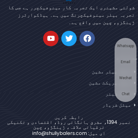
Bengali
شولئی مشینری ایک تجربہ کار مینوفیکچرر ہے جس کا
Japanese
تجربہ بیلر مینوفیکچرنگ میں ہے۔ ہیڈکوارٹرز
ژینگزو، چین میں واقع ہے۔
Korean
German
Swahili
Whatsapp
Thai
مصنوعات
Email
Turkish
میٹل بیلر مشین
Bulgarian
Wechat
میٹل بریکٹ مشین
Chinese
میٹل شیئر
Portuguese
Chat
میٹل شریڈر
Russian
Spanish
رابطہ کریں
نمبر 1394، مشرق ہانگائی روڈ، اقتصادی و تکنیکی
Arabic
ترقیاتی علاقہ، ژینگژو، چین
ای میل: info@shuliybalers.com
French