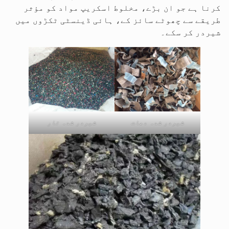
کرنا ہے جو ان بڑے، مخلوط اسکریپ مواد کو مؤثر
طریقے سے چھوٹے سائز کے، ہائی ڈینسٹی ٹکڑوں میں
شیردر کر سکے۔
شیردر شدہ دھات
شیردر شدہ تار