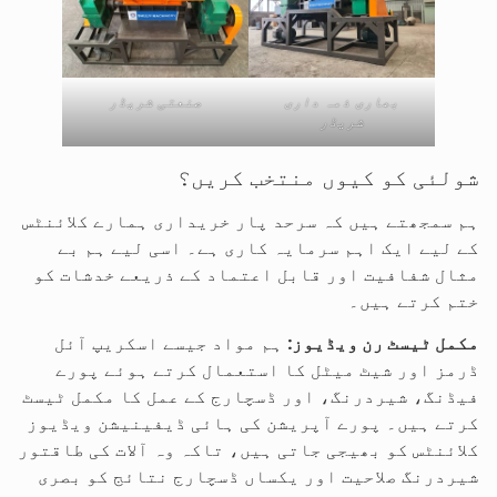
بھاری ذمہ داری
صنعتی شریڈر
شریڈر
شولئی کو کیوں منتخب کریں؟
ہم سمجھتے ہیں کہ سرحد پار خریداری ہمارے کلائنٹس
کے لیے ایک اہم سرمایہ کاری ہے۔ اسی لیے ہم بے
مثال شفافیت اور قابل اعتماد کے ذریعے خدشات کو
ختم کرتے ہیں۔
مکمل ٹیسٹ رن ویڈیوز:
ہم مواد جیسے اسکریپ آئل
ڈرمز اور شیٹ میٹل کا استعمال کرتے ہوئے پورے
فیڈنگ، شیردرنگ، اور ڈسچارج کے عمل کا مکمل ٹیسٹ
کرتے ہیں۔ پورے آپریشن کی ہائی ڈیفینیشن ویڈیوز
کلائنٹس کو بھیجی جاتی ہیں، تاکہ وہ آلات کی طاقتور
شیردرنگ صلاحیت اور یکساں ڈسچارج نتائج کو بصری