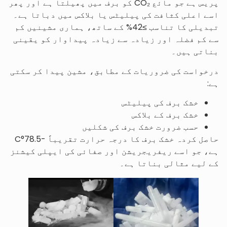
پریس ہے جو مائع CO₂ کو برف میں پھیلتا ہے اور پھر
اسے اعلی کثافت کی پیلیٹس یا بلاکس میں دباتا ہے۔
تبدیلی کا تناسب ≥42% کے ساتھ، ہماری مشینیں کم
سے کم فضلہ اور زیادہ سے زیادہ پیداوار کو یقینی
بناتی ہیں۔
درخواست کی ضروریات کے مطابق، مشین پیدا کر سکتی
ہے:
خشک برف کی پیلیٹس
خشک برف کے بلاکس
حسب ضرورت خشک برف کی شکلیں
حاصل کردہ خشک برف کا درجہ حرارت تقریباً -78.5°C
ہے، جو اسے ریفریجریشن اور صفائی کی ایپلی کیشنز
کے لیے مثالی بناتا ہے۔