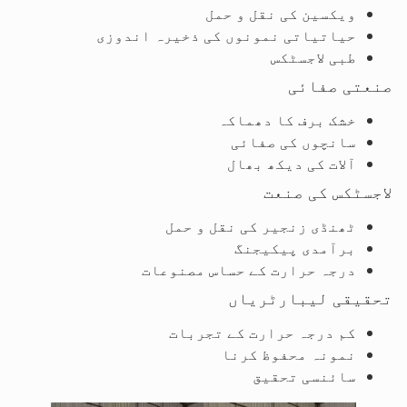
ویکسین کی نقل و حمل
حیاتیاتی نمونوں کی ذخیرہ اندوزی
طبی لاجسٹکس
صنعتی صفائی
خشک برف کا دھماکہ
سانچوں کی صفائی
آلات کی دیکھ بھال
لاجسٹکس کی صنعت
ٹھنڈی زنجیر کی نقل و حمل
برآمدی پیکیجنگ
درجہ حرارت کے حساس مصنوعات
تحقیقی لیبارٹریاں
کم درجہ حرارت کے تجربات
نمونہ محفوظ کرنا
سائنسی تحقیق