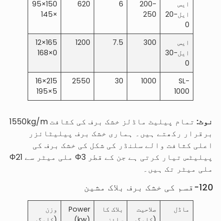
ایس
200-
6
620
150×95
ایل-20
250
×145
0
ایس
300
7.5
1200
165×12
ایل-30
0×168
0
215×16
2550
30
1000
SL-
5×195
1000
نوٹ:
تمام پیلیٹ ماڈلز خشک برف کی کثافت 1550kg/m
برقرار رکھتے ہیں۔ ہماری خشک برف پیلیٹائزر
اعلی کثافت والے سلنڈر کی شکل کی خشک برف کی
پیلیٹس تیار کرتی ہے جن کے قطر Φ3 ملی میٹر سے Φ21
ملی میٹر تک ہیں۔
120-قسم کی خشک برف بلاک مشین
ماڈل
صلاحیت
بلاک کا
Power
وزن
(کلوگر
سائز
(kw)
(کلوگر