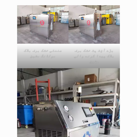
بڑے آؤٹ پٹ خشک برف
صنعتی خشک برف بلاک
بلاک پیدا کرنے والی
مولڈنگ مشین
مشین