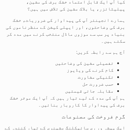
کیا آپ ایک قابل اعتماد خشک برف کی مشین،
پیلیٹائزر، یا بلاک مشین کی تلاش میں ہیں؟
ہمارے انجینئر آپ کی پیداوار کی ضروریات، خشک
برف کی وضاحتوں، اور ایپلی کیشن کے منظرناموں کی
بنیاد پر سب سے موزوں ماڈل منتخب کرنے میں مدد کر
سکتے ہیں۔
آج ہم سے رابطہ کریں:
تفصیلی مشین کی وضاحتیں
کام کرنے کی ویڈیوز
تکنیکی مشاورت
حسب ضرورت حل
مقابلہ جاتی قیمتیں
ہم آپ کی مدد کے لیے تیار ہیں کہ آپ ایک موثر خشک
برف کی پیداوار کا کاروبار بنائیں۔
گرم فروخت کی مصنوعات
ایک پیشہ ور ری سائیکلنگ مشینری کے تیار کنندہ کے