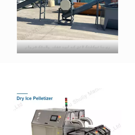
ری سائیکلنگ لائن کے لیے فضلہ پلاسٹک شریڈر