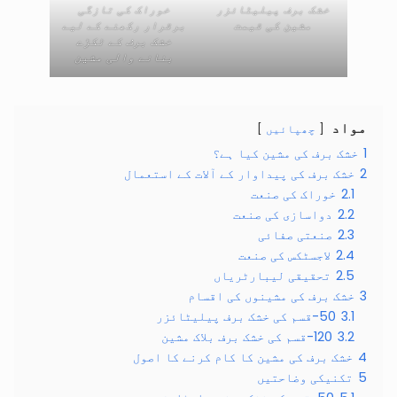
خشک برف پیلیٹائزر
خوراک کی تازگی
مشین کی قیمت
برقرار رکھنے کے لیے
خشک برف کے ٹکڑے
بنانے والی مشین
مواد
چھپائیں
1
خشک برف کی مشین کیا ہے؟
2
خشک برف کی پیداوار کے آلات کے استعمال
2.1
خوراک کی صنعت
2.2
دواسازی کی صنعت
2.3
صنعتی صفائی
2.4
لاجسٹکس کی صنعت
2.5
تحقیقی لیبارٹریاں
3
خشک برف کی مشینوں کی اقسام
3.1
50-قسم کی خشک برف پیلیٹائزر
3.2
120-قسم کی خشک برف بلاک مشین
4
خشک برف کی مشین کا کام کرنے کا اصول
5
تکنیکی وضاحتیں