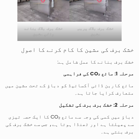
خشک برف بلاک پریس
خشک برف بلاک بنانے
مشین
والی مشین
خشک برف کی مشین کا کام کرنے کا اصول
خشک برف بنانے کا عمل شامل ہے:
مرحلہ 1: مائع CO₂ کی فراہمی
مائع کاربن ڈائی آکسائیڈ کو دباؤ کے تحت مشین میں
متعارف کرایا جاتا ہے۔
مرحلہ 2: خشک برف برف کی تشکیل
دباؤ میں کمی کی وجہ سے مائع CO₂ کا ایک حصہ تیزی
سے پھیلتا ہے اور ٹھنڈا ہوتا ہے، جس سے خشک برف کی
برف بنتی ہے۔