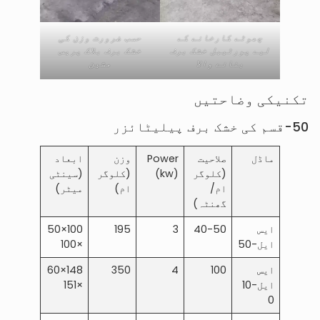
چھوٹے کارخانے کے
حسب ضرورت وزن کی
لیے پورٹیبل خشک برف
خشک برف بلاک پریس
بنانے والا
مشین
تکنیکی وضاحتیں
50-قسم کی خشک برف پیلیٹائزر
ماڈل
صلاحیت
Power
وزن
ابعاد
(کلوگر
(kw)
(کلوگر
(سینٹی
ام/
ام)
میٹر)
گھنٹہ)
ایس
40-50
3
195
100×50
ایل-50
×100
ایس
100
4
350
148×60
ایل-10
×151
0