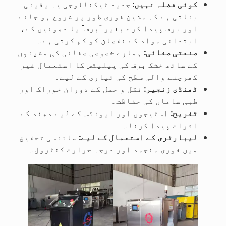
کوئی فضلہ نہیں:
جدید ٹیکنالوجی یہ یقینی
بناتی ہے کہ مشین فوری طور پر شروع ہو جائے
اور برف پیدا کرے بغیر "برف" یا دھوئیں کے،
ابتدائی مواد کے نقصان کو کم کرتی ہے۔
صنعتی صفائی:
ہمارے خصوصی صفائی کی مشینوں
کے ساتھ خشک برف کی پیلیٹس کا استعمال غیر
کھرچنے والی سطح کی تیاری کے لیے۔
ٹھنڈی زنجیر:
نقل و حمل کے دوران خوراک اور
طبی سامان کی حفاظت۔
تفریح:
اسٹیجوں اور ایونٹس کے لیے دھند کے
اثرات پیدا کرنا۔
لیبارٹری کے استعمال کے لیے:
سائنسی تحقیق
میں فوری منجمد اور درجہ حرارت کنٹرول۔