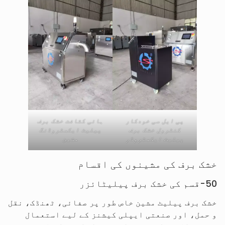
پی ایل سی خودکار
ہائی کثافت خشک برف
کنٹرول خشک برف
پیلیٹ ایکسٹروڈنگ
پیلیٹ ایکسٹروڈر
مشین
خشک برف کی مشینوں کی اقسام
50-قسم کی خشک برف پیلیٹائزر
خشک برف پیلیٹ مشین خاص طور پر صفائی، ٹھنڈک، نقل
و حمل، اور صنعتی ایپلی کیشنز کے لیے استعمال