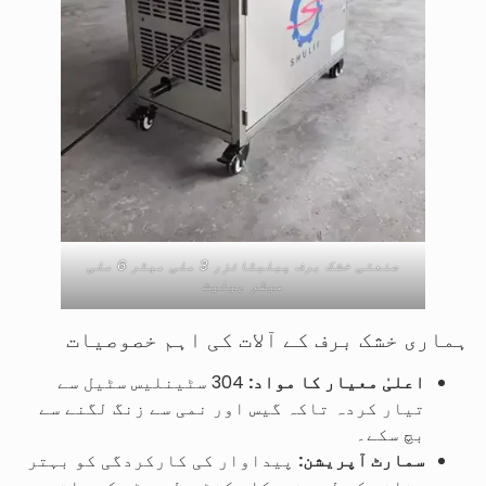
صنعتی خشک برف پیلیٹائزر 3 ملی میٹر 6 ملی
میٹر پیلیٹ
ہماری خشک برف کے آلات کی اہم خصوصیات
اعلیٰ معیار کا مواد:
304 سٹینلیس سٹیل سے
تیار کردہ تاکہ گیس اور نمی سے زنگ لگنے سے
بچ سکے۔
سمارٹ آپریشن:
پیداوار کی کارکردگی کو بہتر