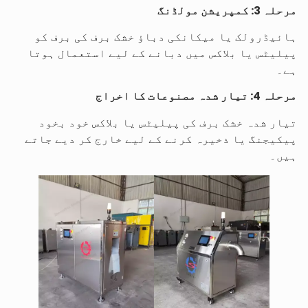
مرحلہ 3: کمپریشن مولڈنگ
ہائیڈرولک یا میکانکی دباؤ خشک برف کی برف کو
پیلیٹس یا بلاکس میں دبانے کے لیے استعمال ہوتا
ہے۔
مرحلہ 4: تیار شدہ مصنوعات کا اخراج
تیار شدہ خشک برف کی پیلیٹس یا بلاکس خود بخود
پیکیجنگ یا ذخیرہ کرنے کے لیے خارج کر دیے جاتے
ہیں۔