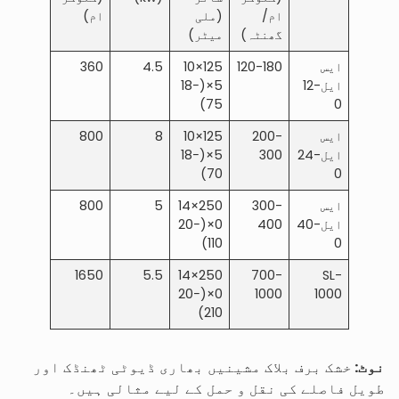
ام/
(ملی
ام)
گھنٹہ)
میٹر)
ایس
120-180
125×10
4.5
360
ایل-12
5×(18−
75)
0
ایس
200-
125×10
8
800
ایل-24
300
5×(18−
70)
0
ایس
300-
250×14
5
800
ایل-40
400
0×(20−
110)
0
1650
5.5
250×14
700-
SL-
0×(20−
1000
1000
210)
نوٹ:
خشک برف بلاک مشینیں بھاری ڈیوٹی ٹھنڈک اور
طویل فاصلے کی نقل و حمل کے لیے مثالی ہیں۔