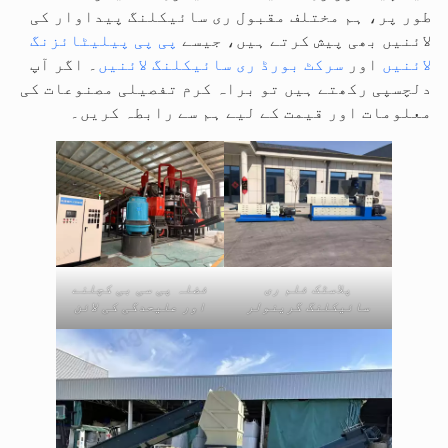
طور پر، ہم مختلف مقبول ری سائیکلنگ پیداوار کی
لائنیں بھی پیش کرتے ہیں، جیسے
پی پی پیلیٹائزنگ
لائنیں
اور
سرکٹ بورڈ ری سائیکلنگ لائنیں
۔ اگر آپ
دلچسپی رکھتے ہیں تو براہ کرم تفصیلی مصنوعات کی
معلومات اور قیمت کے لیے ہم سے رابطہ کریں۔
پلاسٹک فلم ری
فضلہ پی سی بی کچلنے
سائیکلنگ گرینولر
اور علیحدگی کی لائن