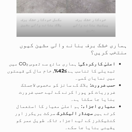
خودکار خشک برف
مکمل خودکار خشک برف
پیلیٹ بنانے والی
بلاک بنانے والی مشین
مشین
ہماری خشک برف بنانے والی مشین کیوں
منتخب کریں؟
اعلیٰ کارکردگی:
ہماری مائع سے ٹھوس CO₂ میں
تبدیلی کا تناسب ہے
≥42%
, خام مال کی قیمتوں
میں نمایاں کمی۔
حسب ضرورت:
بلاک کے سائز کو مخصوص لاجسٹک
ضروریات کو پورا کرنے کے لیے حسب ضرورت
بنایا جا سکتا ہے۔
معیاری اجزاء:
ہم اعلیٰ معیار کا استعمال
کرتے ہیں
سچنڈر الیکٹرک
سرکٹ بریکرز اور
کنٹیکٹرز کے لیے اجزاء تاکہ طویل عمر کو
یقینی بنایا جا سکے۔