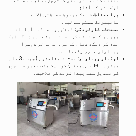
بنانے کے لیے خودکار کنٹرول سسٹم کے ساتھ
ایک بٹن کا آغاز۔
پہلے حفاظت:
ایک مربوط حفاظتی الارم
مانیٹرنگ سسٹم سے لیس۔
مستحکم کارکردگی:
ڈوئل ہیڈ ماڈلز آزادانہ
طور پر کام کرنے کی اجازت دیتے ہیں؛ اگر ایک
ہیڈ کو دیکھ بھال کی ضرورت ہو تو دوسرا
پیداوار جاری رکھتا ہے۔
لچکدار پیداوار:
مختلف وضاحتیں (جیسے 3 ملی
میٹر یا 16 ملی میٹر) کو بیک وقت بغیر سانچوں
کو تبدیل کیے پیدا کرنے کی صلاحیت۔