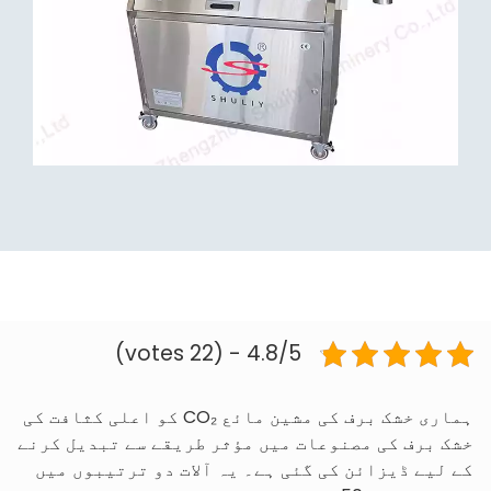
4.8/5 - (22 votes)
ہماری خشک برف کی مشین مائع CO₂ کو اعلی کثافت کی
خشک برف کی مصنوعات میں مؤثر طریقے سے تبدیل کرنے
کے لیے ڈیزائن کی گئی ہے۔ یہ آلات دو ترتیبوں میں