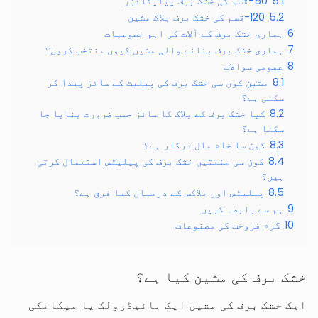
5.1
50-قسم کی خشک برف پیلیٹائزر
5.2
120-قسم کی خشک برف بلاک مشین
6
ہماری خشک برف کے آلات کی اہم خصوصیات
7
ہماری خشک برف بنانے والی مشین کیوں منتخب کریں؟
8
عمومی سوالات
8.1
مشین کون سی خشک برف کی پیلیٹ کے سائز پیدا کر
سکتی ہے؟
8.2
کیا خشک برف کے بلاک کا سائز حسب ضرورت بنایا جا
سکتا ہے؟
8.3
کون سا خام مال درکار ہے؟
8.4
کون سی صنعتیں خشک برف کی پیلیٹس استعمال کرتی
ہیں؟
8.5
پیلیٹس اور بلاکس کے درمیان کیا فرق ہے؟
9
ہم سے رابطہ کریں
10
گرم فروخت کی مصنوعات
خشک برف کی مشین کیا ہے؟
ایک خشک برف کی مشین ایک ہائیڈرولک یا میکانکی