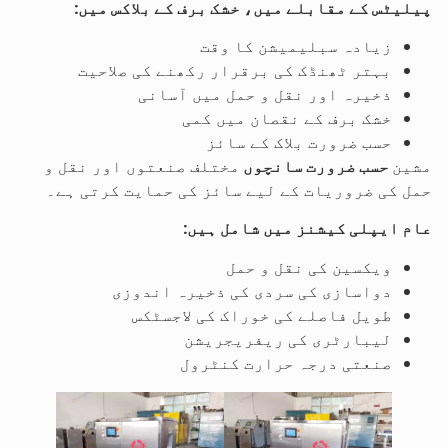
پیلیٹس کے مقابلے میں، خشک برف کے بلاکس میں:
زیادہ سبلیمیشن کا وقت
بہتر ٹھنڈک کی برقرار رکھنے کی صلاحیت
ذخیرہ اور نقل و حمل میں آسانی
خشک برف کے نقصان میں کمی
حسب ضرورت بلاک کے سائز
مشین
حسب ضرورت سانچوں
مختلف صنعتوں اور نقل و
حمل کی ضروریات کے لیے سائز کی حمایت کرتی ہے۔
عام ایپلی کیشنز میں شامل ہیں:
ویکسین کی نقل و حمل
دواسازی کی سردی کی ذخیرہ اندوزی
طویل فاصلے کی خوراک کی لاجسٹکس
لیبارٹری کی ریفریجریشن
صنعتی درجہ حرارت کنٹرول