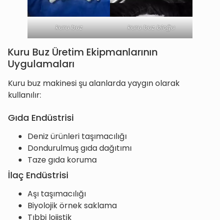
kuru buz
kuru buz bloğu
Kuru Buz Üretim Ekipmanlarının
Uygulamaları
Kuru buz makinesi şu alanlarda yaygın olarak
kullanılır:
Gıda Endüstrisi
Deniz ürünleri taşımacılığı
Dondurulmuş gıda dağıtımı
Taze gıda koruma
İlaç Endüstrisi
Aşı taşımacılığı
Biyolojik örnek saklama
Tıbbi lojistik