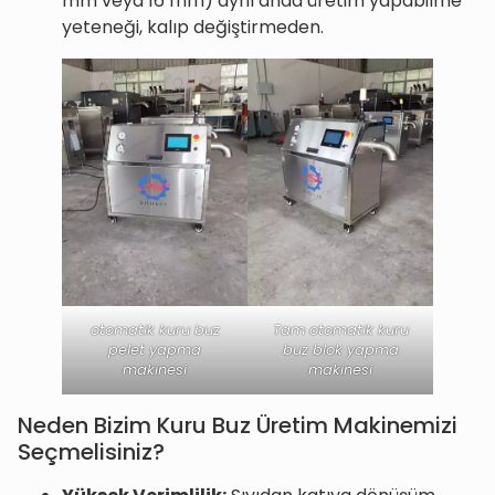
mm veya 16 mm) aynı anda üretim yapabilme
yeteneği, kalıp değiştirmeden.
otomatik kuru buz
Tam otomatik kuru
pelet yapma
buz blok yapma
makinesi
makinesi
Neden Bizim Kuru Buz Üretim Makinemizi
Seçmelisiniz?