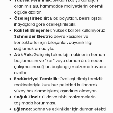
Yüksek Verimlilik:
Sıvıdan katıya dönüşüm
oranımız:
≥B
, hammadde maliyetlerini önemli
ölçüde azaltır.
Özelleştirilebilir:
Blok boyutları, belirli lojistik
ihtiyaçlara göre özelleştirilebilir.
Kaliteli Bileşenler:
Yüksek kaliteli kullanıyoruz
Schneider Electric
devre kesiciler ve
kontaktörler için bileşenler, dayanıklılığı
sağlamak amacıyla.
Atık Yok:
Gelişmiş teknoloji, makinenin hemen
başlamasını ve “kar” veya duman üretmeden
çalışmasını sağlar, başlangıç malzeme kaybını
azaltır.
Endüstriyel Temizlik:
Özelleştirilmiş temizlik
makineleriyle kuru buz peletleri kullanarak
yüzey hazırlama işlemi, aşındırıcı olmayan.
Soğuk Zincir:
Gıda ve tıbbi malzemelerin
taşımada korunması.
Eğlence:
Sahne ve etkinlikler için duman efekti