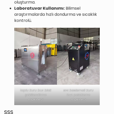
oluşturma.
Laboratuvar Kullanımı:
Bilimsel
araştırmalarda hızlı dondurma ve sıcaklık
kontrolü.
toplu kuru buz blok
sıvı beslemeli kuru
şekillendirme
buz peletleme
makinesi
makinesi
SSS