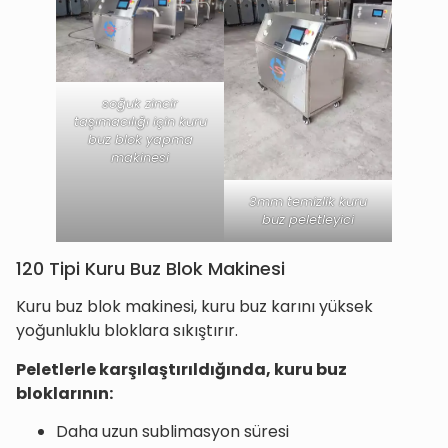
soğuk zincir
taşımacılığı için kuru
buz blok yapma
makinesi
3mm temizlik kuru
buz peletleyici
120 Tipi Kuru Buz Blok Makinesi
Kuru buz blok makinesi, kuru buz karını yüksek
yoğunluklu bloklara sıkıştırır.
Peletlerle karşılaştırıldığında, kuru buz
bloklarının:
Daha uzun sublimasyon süresi