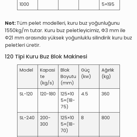
1000
5×195
Not:
Tüm pelet modelleri, kuru buz yoğunluğunu
1550kg/m tutar. Kuru buz peletleyicimiz, Φ3 mm ile
Φ21 mm arasında yüksek yoğunluklu silindirik kuru buz
peletleri üretir.
120 Tipi Kuru Buz Blok Makinesi
Model
Kapasi
Blok
Güç
Ağırlık
te
Boyutu
(kw)
(kg)
(kg/s)
(mm)
SL-120
120-180
125×10
4.5
360
5×(18−
75)
SL-240
200-
125×10
8
800
300
5×(18−
70)