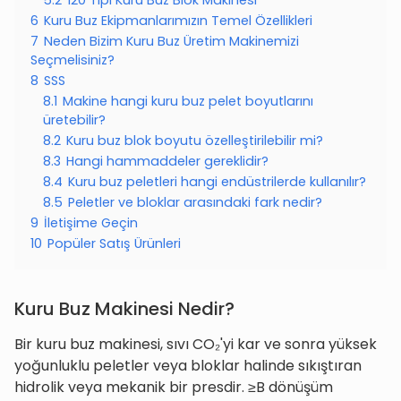
5.2
120 Tipi Kuru Buz Blok Makinesi
6
Kuru Buz Ekipmanlarımızın Temel Özellikleri
7
Neden Bizim Kuru Buz Üretim Makinemizi
Seçmelisiniz?
8
SSS
8.1
Makine hangi kuru buz pelet boyutlarını
üretebilir?
8.2
Kuru buz blok boyutu özelleştirilebilir mi?
8.3
Hangi hammaddeler gereklidir?
8.4
Kuru buz peletleri hangi endüstrilerde kullanılır?
8.5
Peletler ve bloklar arasındaki fark nedir?
9
İletişime Geçin
10
Popüler Satış Ürünleri
Kuru Buz Makinesi Nedir?
Bir kuru buz makinesi, sıvı CO₂'yi kar ve sonra yüksek
yoğunluklu peletler veya bloklar halinde sıkıştıran
hidrolik veya mekanik bir presdir. ≥B dönüşüm