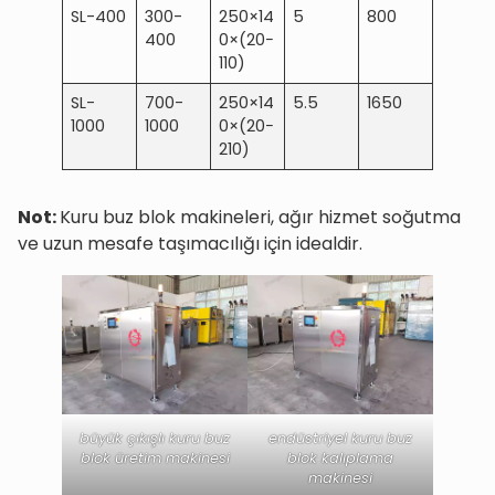
SL-400
300-
250×14
5
800
400
0×(20−
110)
SL-
700-
250×14
5.5
1650
1000
1000
0×(20−
210)
Not:
Kuru buz blok makineleri, ağır hizmet soğutma
ve uzun mesafe taşımacılığı için idealdir.
büyük çıkışlı kuru buz
endüstriyel kuru buz
blok üretim makinesi
blok kalıplama
makinesi