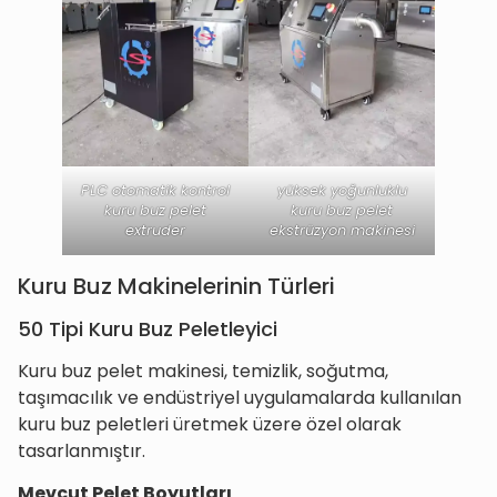
PLC otomatik kontrol
yüksek yoğunluklu
kuru buz pelet
kuru buz pelet
extruder
ekstrüzyon makinesi
Kuru Buz Makinelerinin Türleri
50 Tipi Kuru Buz Peletleyici
Kuru buz pelet makinesi, temizlik, soğutma,
taşımacılık ve endüstriyel uygulamalarda kullanılan
kuru buz peletleri üretmek üzere özel olarak
tasarlanmıştır.
Mevcut Pelet Boyutları