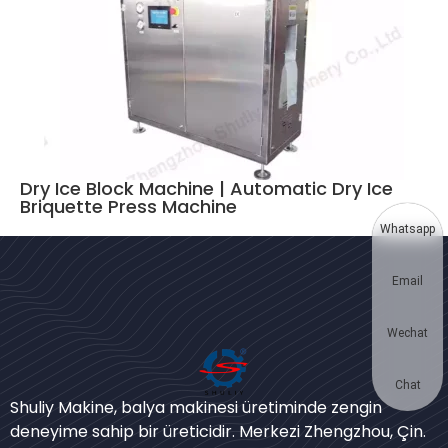
Bengali
Urdu
Japanese
Dry Ice Block Machine | Automatic Dry Ice
Korean
Briquette Press Machine
German
Whatsapp
Swahili
Email
Thai
Bulgarian
Wechat
Chinese
Portuguese
Chat
Shuliy Makine, balya makinesi üretiminde zengin
Russian
deneyime sahip bir üreticidir. Merkezi Zhengzhou, Çin.