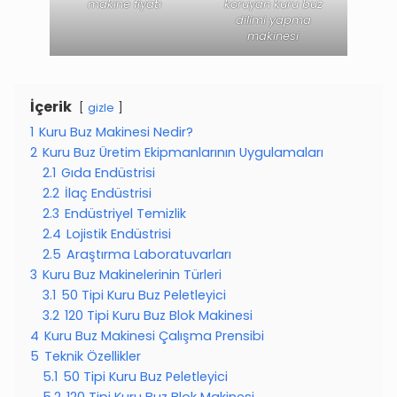
makine fiyatı
koruyan kuru buz
dilimi yapma
makinesi
İçerik
gizle
1
Kuru Buz Makinesi Nedir?
2
Kuru Buz Üretim Ekipmanlarının Uygulamaları
2.1
Gıda Endüstrisi
2.2
İlaç Endüstrisi
2.3
Endüstriyel Temizlik
2.4
Lojistik Endüstrisi
2.5
Araştırma Laboratuvarları
3
Kuru Buz Makinelerinin Türleri
3.1
50 Tipi Kuru Buz Peletleyici
3.2
120 Tipi Kuru Buz Blok Makinesi
4
Kuru Buz Makinesi Çalışma Prensibi
5
Teknik Özellikler
5.1
50 Tipi Kuru Buz Peletleyici