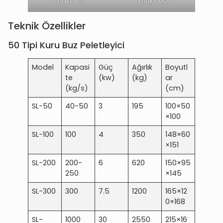
makinesi
makinesi
Teknik Özellikler
50 Tipi Kuru Buz Peletleyici
Model
Kapasi
Güç
Ağırlık
Boyutl
te
(kw)
(kg)
ar
(kg/s)
(cm)
SL-50
40-50
3
195
100×50
×100
SL-100
100
4
350
148×60
×151
SL-200
200-
6
620
150×95
250
×145
SL-300
300
7.5
1200
165×12
0×168
SL-
1000
30
2550
215×16