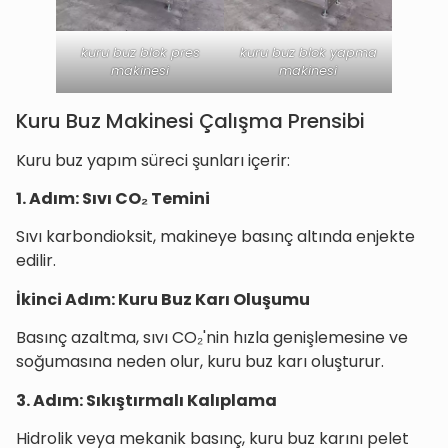
kuru buz blok pres
kuru buz blok yapma
makinesi
makinesi
Kuru Buz Makinesi Çalışma Prensibi
Kuru buz yapım süreci şunları içerir:
1. Adım: Sıvı CO₂ Temini
Sıvı karbondioksit, makineye basınç altında enjekte
edilir.
İkinci Adım: Kuru Buz Karı Oluşumu
Basınç azaltma, sıvı CO₂'nin hızla genişlemesine ve
soğumasına neden olur, kuru buz karı oluşturur.
3. Adım: Sıkıştırmalı Kalıplama
Hidrolik veya mekanik basınç, kuru buz karını pelet