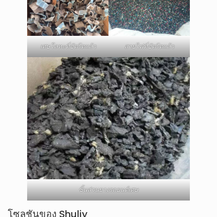
เศษโลหะที่อัดรีดแล้ว
สายไฟที่อัดรีดแล้ว
ชิ้นส่วนยางรถยนต์เศษ
โซลูชันของ Shuliy