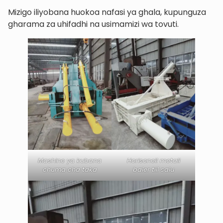
Mizigo iliyobana huokoa nafasi ya ghala, kupunguza
gharama za uhifadhi na usimamizi wa tovuti.
Mashine ya kubana
Horisonell metall
chuma cha taka
baler till salu