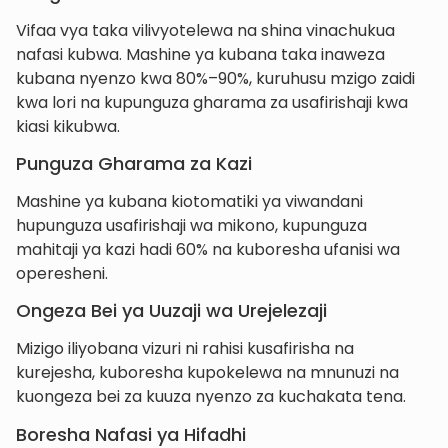
Vifaa vya taka vilivyotelewa na shina vinachukua
nafasi kubwa. Mashine ya kubana taka inaweza
kubana nyenzo kwa 80%–90%, kuruhusu mzigo zaidi
kwa lori na kupunguza gharama za usafirishaji kwa
kiasi kikubwa.
Punguza Gharama za Kazi
Mashine ya kubana kiotomatiki ya viwandani
hupunguza usafirishaji wa mikono, kupunguza
mahitaji ya kazi hadi 60% na kuboresha ufanisi wa
operesheni.
Ongeza Bei ya Uuzaji wa Urejelezaji
Mizigo iliyobana vizuri ni rahisi kusafirisha na
kurejesha, kuboresha kupokelewa na mnunuzi na
kuongeza bei za kuuza nyenzo za kuchakata tena.
Boresha Nafasi ya Hifadhi