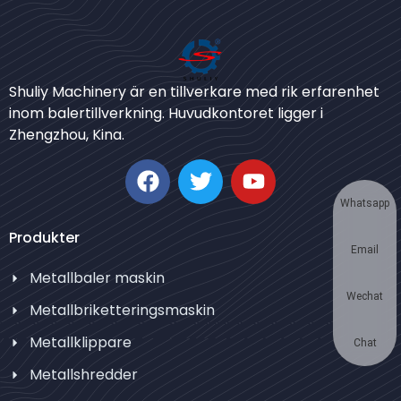
Bengali
Shuliy Machinery är en tillverkare med rik erfarenhet
Urdu
inom balertillverkning. Huvudkontoret ligger i
Zhengzhou, Kina.
Japanese
Korean
German
Whatsapp
Thai
Produkter
Email
Turkish
Metallbaler maskin
Bulgarian
Wechat
Metallbriketteringsmaskin
Chinese
Metallklippare
Portuguese
Chat
Metallshredder
Russian