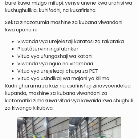
bure kuwa mizigo mifupi, yenye unene kwa urahisi wa
kushughulikia, kuhifadhi, na kusafirisha.
Sekta zinazotumia mashine za kubana viwandani
kwa upana ni:
Viwanda vya urejelezaji karatasi za takataka
Plaståtervinningsfabriker
Vituo vya ufungashaji wa katoni
Viwanda vya nguo na vitambaa
Vituo vya urejelezaji chupa za PET
Vituo vya usindikaji wa majani ya kilimo
Kadri gharama za kazi na usafirishaji zinavyoendelea
kupanda, mashine za kubana viwandani za
kiotomatiki zimekuwa vifaa vya kawaida kwa shughuli
za kiwango kikubwa.