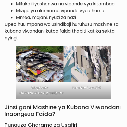
Mifuko iliyoshonwa na vipande vya kitambaa
Mizigo ya alumini na vipande vya chuma
Mmea, majani, nyuzi za nazi
Upeo huu mpana wa usindikaji huruhusu mashine za
kubana viwandani kutoa faida thabiti katika sekta
nyingi.
Staplade
Karatasi ya APC
aluminiumkompositpaneler
Jinsi gani Mashine ya Kubana Viwandani
Inaongeza Faida?
Punguza Gharama za Usafiri