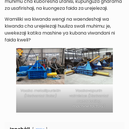
muhimu cha kuboresha ufanisi, kupunguza gharama
za usafirishaji, na kuongeza faida za urejelezaji.
Wamiliki wa kiwanda wengi na waendeshaji wa
kiwanda cha urejelezaji huuliza swali muhimu: je,
uwekezaji katika mashine ya kubana viwandani ni
faida kweli?
Vaaka metallipuristin
Vaakavapurin
(Horizontal Baler)
valmistus (Horizontal
metal baling
machine factory)