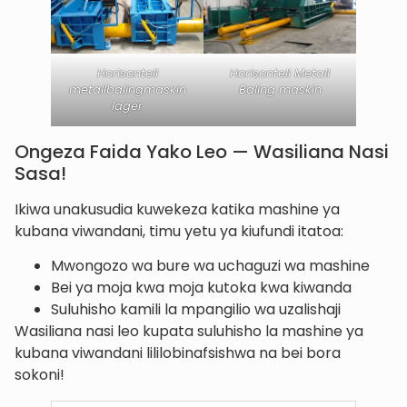
Horisontell
Horisontell Metall
metallbalingmaskin
Baling maskin
lager
Ongeza Faida Yako Leo — Wasiliana Nasi
Sasa!
Ikiwa unakusudia kuwekeza katika mashine ya
kubana viwandani, timu yetu ya kiufundi itatoa:
Mwongozo wa bure wa uchaguzi wa mashine
Bei ya moja kwa moja kutoka kwa kiwanda
Suluhisho kamili la mpangilio wa uzalishaji
Wasiliana nasi leo kupata suluhisho la mashine ya
kubana viwandani lililobinafsishwa na bei bora
sokoni!