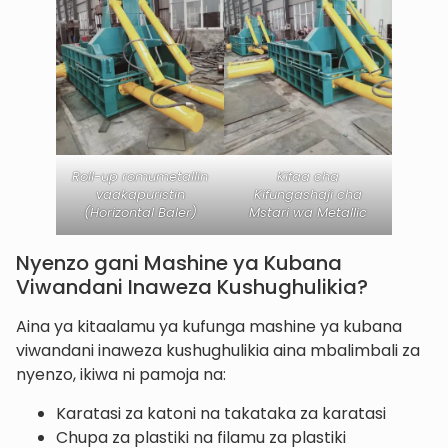
Roll-up romumetallin
Kifaa cha
vaakapuristin
Kifungashaji cha
(Horizontal Baler)
Mstari wa Metallic
Nyenzo gani Mashine ya Kubana
Viwandani Inaweza Kushughulikia?
Aina ya kitaalamu ya kufunga mashine ya kubana
viwandani inaweza kushughulikia aina mbalimbali za
nyenzo, ikiwa ni pamoja na:
Karatasi za katoni na takataka za karatasi
Chupa za plastiki na filamu za plastiki