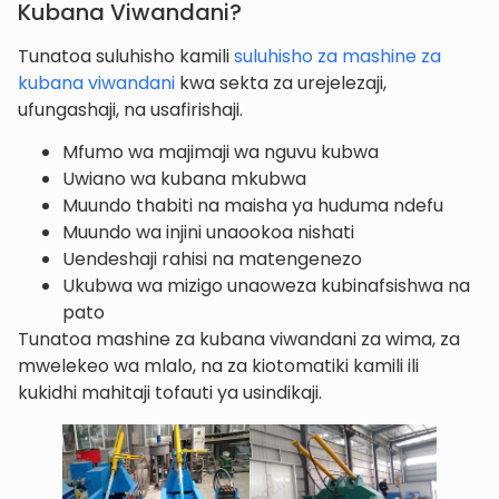
Kubana Viwandani?
Tunatoa suluhisho kamili
suluhisho za mashine za
kubana viwandani
kwa sekta za urejelezaji,
ufungashaji, na usafirishaji.
Mfumo wa majimaji wa nguvu kubwa
Uwiano wa kubana mkubwa
Muundo thabiti na maisha ya huduma ndefu
Muundo wa injini unaookoa nishati
Uendeshaji rahisi na matengenezo
Ukubwa wa mizigo unaoweza kubinafsishwa na
pato
Tunatoa mashine za kubana viwandani za wima, za
mwelekeo wa mlalo, na za kiotomatiki kamili ili
kukidhi mahitaji tofauti ya usindikaji.