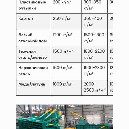
Пластиковые
200 кг/м³
300-350
30-50 то
бутылки
кг/м³
Картон
250 кг/м³
350-400
30-60 то
кг/м³
Легкий
1200 кг/м³
1500-1800
60-100
стальной лом
кг/м³
тонн
Тяжелая
1500 кг/м³
1800-2200
100-160
сталь/железо
кг/м³
тонн
Нержавеющая
1600 кг/м³
1900-2300
120-200
сталь
кг/м³
тонн
Медь/латунь
1800 кг/м³
2000-
100-150
2500 кг/м³
тонн