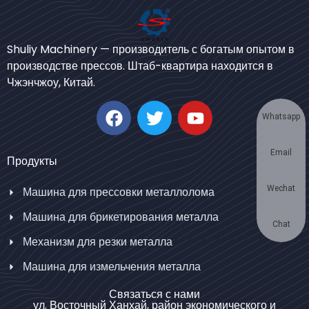
Bengali
Urdu
Shuliy Machinery — производитель с богатым опытом в
производстве прессов. Штаб-квартира находится в
Japanese
Чжэнчжоу, Китай.
Korean
German
Whatsapp
Swahili
Email
Thai
Продукты
Turkish
Wechat
Машина для прессовки металлолома
Bulgarian
Машина для брикетирования металла
Chinese
Chat
Механизм для резки металла
Portuguese
Машина для измельчения металла
Spanish
Связаться с нами
Arabic
ул. Восточный Ханхай, район экономического и