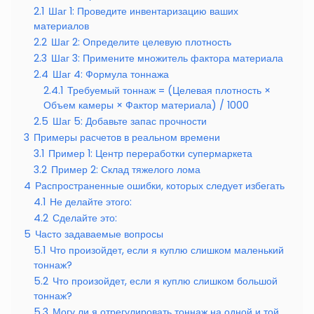
2.1
Шаг 1: Проведите инвентаризацию ваших
материалов
2.2
Шаг 2: Определите целевую плотность
2.3
Шаг 3: Примените множитель фактора материала
2.4
Шаг 4: Формула тоннажа
2.4.1
Требуемый тоннаж = (Целевая плотность ×
Объем камеры × Фактор материала) / 1000
2.5
Шаг 5: Добавьте запас прочности
3
Примеры расчетов в реальном времени
3.1
Пример 1: Центр переработки супермаркета
3.2
Пример 2: Склад тяжелого лома
4
Распространенные ошибки, которых следует избегать
4.1
Не делайте этого:
4.2
Сделайте это:
5
Часто задаваемые вопросы
5.1
Что произойдет, если я куплю слишком маленький
тоннаж?
5.2
Что произойдет, если я куплю слишком большой
тоннаж?
5.3
Могу ли я отрегулировать тоннаж на одной и той