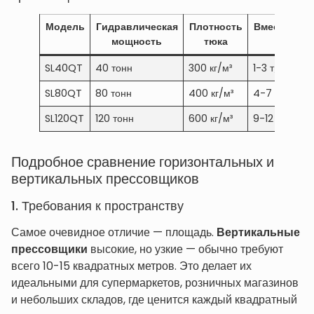
Модель
Гидравлическая
Плотность
Вместимост
мощность
тюка
SL40QT
40 тонн
300 кг/м³
1-3 т/ч
SL80QT
80 тонн
400 кг/м³
4-7 т/ч
SL120QT
120 тонн
600 кг/м³
9-12 т/ч
Подробное сравнение горизонтальных и
вертикальных прессовщиков
1. Требования к пространству
Самое очевидное отличие — площадь.
Вертикальные
прессовщики
высокие, но узкие — обычно требуют
всего 10-15 квадратных метров. Это делает их
идеальными для супермаркетов, розничных магазинов
и небольших складов, где ценится каждый квадратный