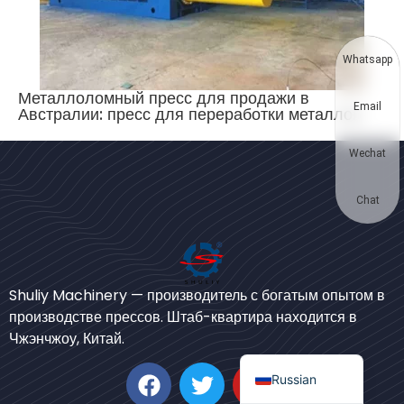
Korean
German
Whatsapp
Swahili
Металлоломный пресс для продажи в
Email
Австралии: пресс для переработки металлов
Thai
Turkish
Wechat
Bulgarian
Chinese
Chat
Portuguese
Spanish
Arabic
Shuliy Machinery — производитель с богатым опытом в
производстве прессов. Штаб-квартира находится в
French
Чжэнчжоу, Китай.
English
Russian