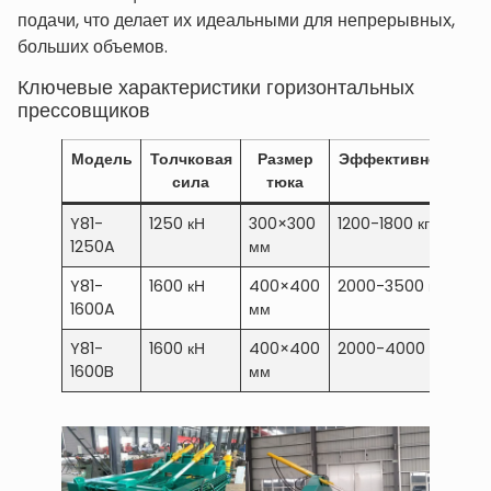
подачи, что делает их идеальными для непрерывных,
больших объемов.
Ключевые характеристики горизонтальных
прессовщиков
Модель
Толчковая
Размер
Эффективность
сила
тюка
Y81-
1250 кН
300×300
1200-1800 кг/ч
1
1250A
мм
Y81-
1600 кН
400×400
2000-3500 кг/ч
2
1600A
мм
Y81-
1600 кН
400×400
2000-4000 кг/ч
3
1600B
мм