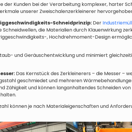
sse der Kunden bei der Verarbeitung komplexer, harter Sc
erkmale unserer Zweischalenzerkleinerer hervorgehobe
ggeschwindigkeits-Schneidprinzip:
Der
Industriemül
e Schneidwellen, die Materialien durch Klauenwirkung zer
riggeschwindigkeits-, Hochdrehmoment-Design ermöglich
v Staub- und Geräuschentwicklung und minimiert gleichze
esser:
Das Kernstück des Zerkleinerers – die Messer – 
ngsstahl geschmiedet und mehreren Wärmebehandlungen 
d Zähigkeit und können langanhaltendes Schneiden von 
halten.
ahl können je nach Materialeigenschaften und Anforde