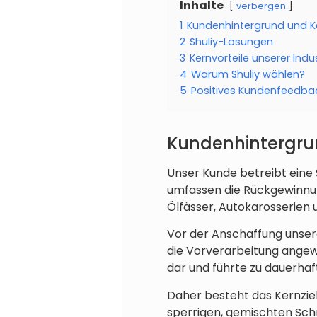
Inhalte
verbergen
1
Kundenhintergrund und 
2
Shuliy-Lösungen
3
Kernvorteile unserer Indus
4
Warum Shuliy wählen?
5
Positives Kundenfeedba
Kundenhintergru
Unser Kunde betreibt eine 
umfassen die Rückgewinnung
Ölfässer, Autokarosserien 
Vor der Anschaffung unser
die Vorverarbeitung angewie
dar und führte zu dauerha
Daher besteht das Kernziel 
sperrigen, gemischten Schr