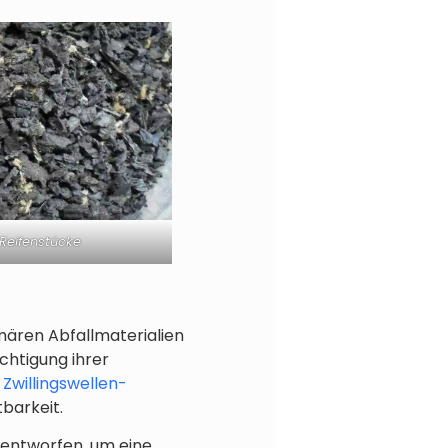
Reifenstücke
mären Abfallmaterialien
chtigung ihrer
 Zwillingswellen-
tbarkeit.
 entworfen, um eine