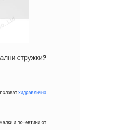
тални стружки?
зползват
хидравлична
малки и по-евтини от