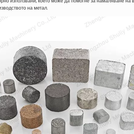
рно използвани, което може да помогне за намаляване на 
изводството на метал.