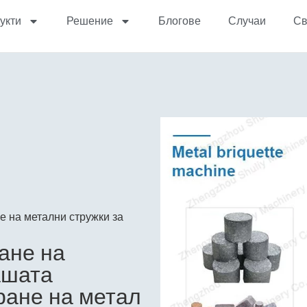
укти
Решение
Блогове
Случаи
Св
 на метални стружки за
ане на
ашата
ране на метал