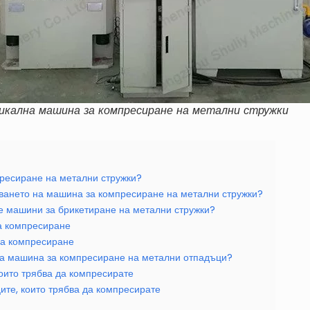
икална машина за компресиране на метални стружки
ресиране на метални стружки?
зването на машина за компресиране на метални стружки?
ве машини за брикетиране на метални стружки?
а компресиране
а компресиране
ща машина за компресиране на метални отпадъци?
които трябва да компресирате
ите, които трябва да компресирате