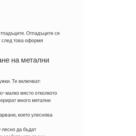
отпадъците. Отпадъците се
т след това оформя
ане на метални
жки. Те включват:
о-малко място отколкото
нерират много метални
арване, което улеснява
-лесно да бъдат