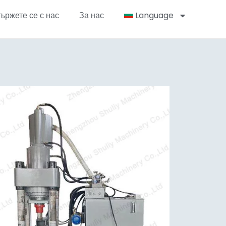
ържете се с нас
За нас
Language