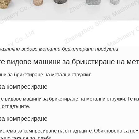
различни видове метални брикетирани продукти
те видове машини за брикетиране на ме
и за брикетиране на метални стружки:
за компресиране
е видове машини за брикетиране на метални стружки. Те и
 отпадъците.
за компресиране
истема за компресиране на отпадъците. Обикновено са по-
ъщо така са по-слаби.