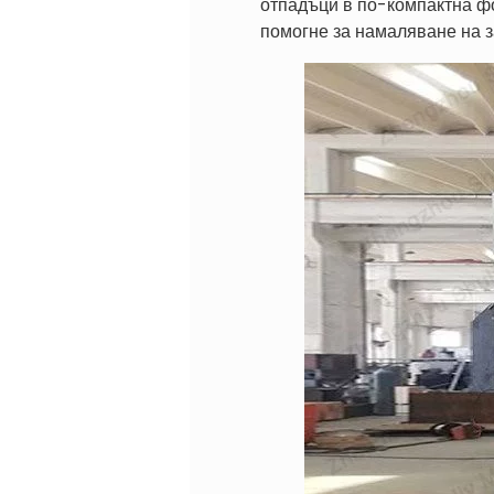
отпадъци в по-компактна фо
помогне за намаляване на з