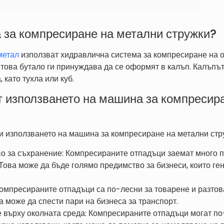
 за компресиране на метални стружки?
метал
използват хидравлична система за компресиране на 
 това бутало ги принуждава да се оформят в калъп. Калъпъ
като тухла или куб.
от използването на машина за компресир
 използването на машина за компресиране на метални стру
о за съхранение: Компресираните отпадъци заемат много п
Това може да бъде голямо предимство за бизнеси, които ге
омпресираните отпадъци са по-лесни за товарене и разтов
а може да спести пари на бизнеса за транспорт.
 върху околната среда: Компресираните отпадъци могат по