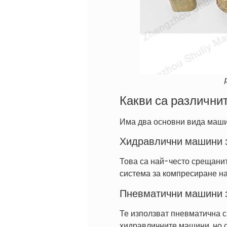
Какви са различни
Има два основни вида машин
Хидравлични машини 
Това са най-често срещанит
система за компресиране на
Пневматични машини 
Те използват пневматична с
хидравличните машини, но с