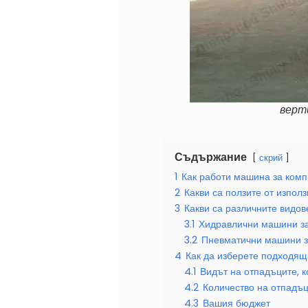
верт
Съдържание
скрий
1
Как работи машина за комп
2
Какви са ползите от изпол
3
Какви са различните видо
3.1
Хидравлични машини з
3.2
Пневматични машини з
4
Как да изберете подходя
4.1
Видът на отпадъците, 
4.2
Количество на отпадъц
4.3
Вашия бюджет